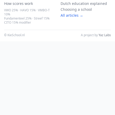
How scores work
Dutch education explained
Choosing a school
VWO 25% · HAVO 15% · VMBO-T
10%
All articles →
Fundamenteel 25% · Streef 15%
CITO 15% modifier
© KieSchool.nl
A project by
Yaz Labs