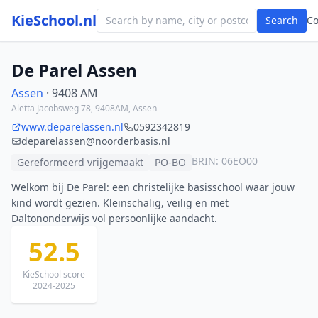
KieSchool.nl
Search
C
De Parel Assen
Assen
· 9408 AM
Aletta Jacobsweg 78, 9408AM, Assen
www.deparelassen.nl
0592342819
deparelassen@noorderbasis.nl
BRIN: 06EO00
Gereformeerd vrijgemaakt
PO-BO
Welkom bij De Parel: een christelijke basisschool waar jouw
kind wordt gezien. Kleinschalig, veilig en met
Daltononderwijs vol persoonlijke aandacht.
52.5
KieSchool score
2024-2025