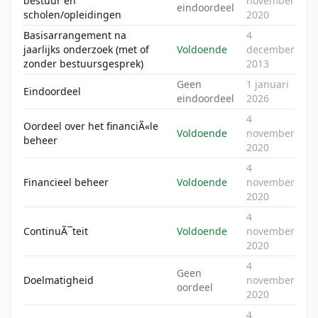
bestuur en
november
eindoordeel
scholen/opleidingen
2020
Basisarrangement na
4
jaarlijks onderzoek (met of
Voldoende
december
zonder bestuursgesprek)
2013
Geen
1 januari
Eindoordeel
eindoordeel
2026
4
Oordeel over het financiÃ«le
Voldoende
november
beheer
2020
4
Financieel beheer
Voldoende
november
2020
4
ContinuÃ¯teit
Voldoende
november
2020
4
Geen
Doelmatigheid
november
oordeel
2020
4