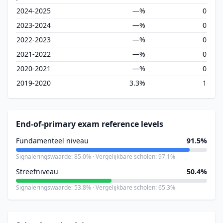
2024-2025
—%
0
2023-2024
—%
0
2022-2023
—%
0
2021-2022
—%
0
2020-2021
—%
0
2019-2020
3.3%
1
End-of-primary exam reference levels
Fundamenteel niveau
91.5%
Signaleringswaarde: 85.0% · Vergelijkbare scholen: 97.1%
Streefniveau
50.4%
Signaleringswaarde: 53.8% · Vergelijkbare scholen: 65.3%