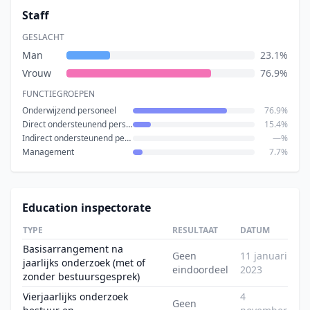
Staff
GESLACHT
Man
23.1%
Vrouw
76.9%
FUNCTIEGROEPEN
Onderwijzend personeel
76.9%
Direct ondersteunend personeel
15.4%
Indirect ondersteunend personeel
—%
Management
7.7%
Education inspectorate
TYPE
RESULTAAT
DATUM
Basisarrangement na
Geen
11 januari
jaarlijks onderzoek (met of
eindoordeel
2023
zonder bestuursgesprek)
Vierjaarlijks onderzoek
4
Geen