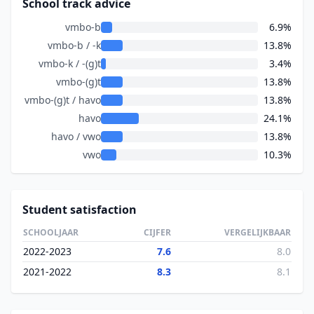
School track advice
vmbo-b
6.9%
vmbo-b / -k
13.8%
vmbo-k / -(g)t
3.4%
vmbo-(g)t
13.8%
vmbo-(g)t / havo
13.8%
havo
24.1%
havo / vwo
13.8%
vwo
10.3%
Student satisfaction
SCHOOLJAAR
CIJFER
VERGELIJKBAAR
2022-2023
7.6
8.0
2021-2022
8.3
8.1