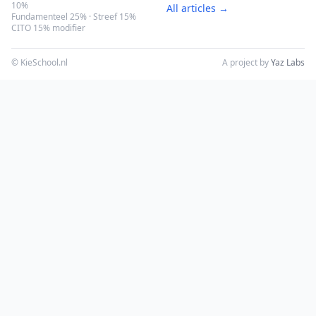
10%
All articles →
Fundamenteel 25% · Streef 15%
CITO 15% modifier
© KieSchool.nl
A project by
Yaz Labs