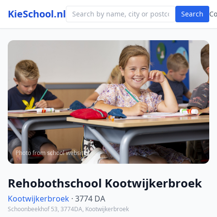
KieSchool.nl
Search
C
Photo from school website
Rehobothschool Kootwijkerbroek
Kootwijkerbroek
· 3774 DA
Schoonbeekhof 53, 3774DA, Kootwijkerbroek