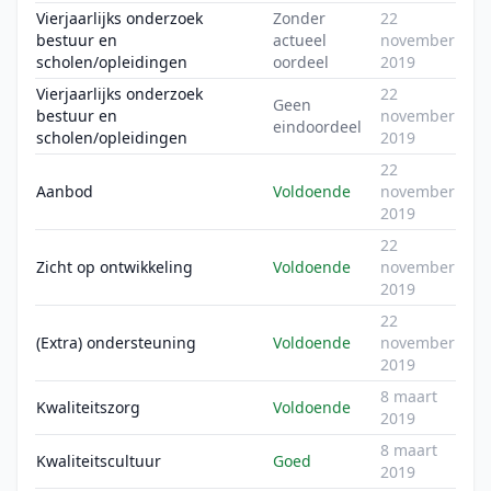
Vierjaarlijks onderzoek
Zonder
22
bestuur en
actueel
november
scholen/opleidingen
oordeel
2019
Vierjaarlijks onderzoek
22
Geen
bestuur en
november
eindoordeel
scholen/opleidingen
2019
22
Aanbod
Voldoende
november
2019
22
Zicht op ontwikkeling
Voldoende
november
2019
22
(Extra) ondersteuning
Voldoende
november
2019
8 maart
Kwaliteitszorg
Voldoende
2019
8 maart
Kwaliteitscultuur
Goed
2019