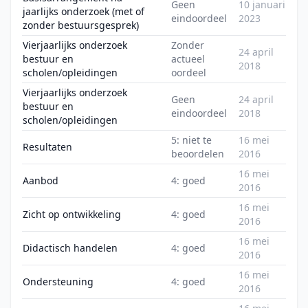
Geen
10 januari
jaarlijks onderzoek (met of
eindoordeel
2023
zonder bestuursgesprek)
Vierjaarlijks onderzoek
Zonder
24 april
bestuur en
actueel
2018
scholen/opleidingen
oordeel
Vierjaarlijks onderzoek
Geen
24 april
bestuur en
eindoordeel
2018
scholen/opleidingen
5: niet te
16 mei
Resultaten
beoordelen
2016
16 mei
Aanbod
4: goed
2016
16 mei
Zicht op ontwikkeling
4: goed
2016
16 mei
Didactisch handelen
4: goed
2016
16 mei
Ondersteuning
4: goed
2016