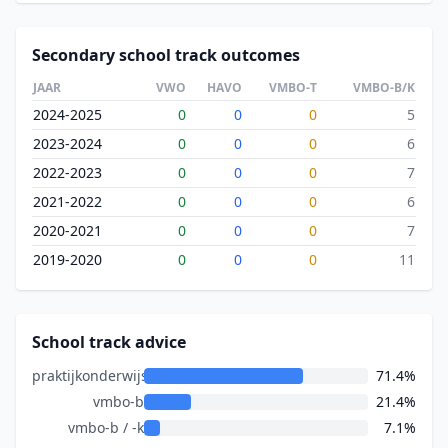
Secondary school track outcomes
JAAR
VWO
HAVO
VMBO-T
VMBO-B/K
2024-2025
0
0
0
5
2023-2024
0
0
0
6
2022-2023
0
0
0
7
2021-2022
0
0
0
6
2020-2021
0
0
0
7
2019-2020
0
0
0
11
School track advice
praktijkonderwijs
71.4%
vmbo-b
21.4%
vmbo-b / -k
7.1%