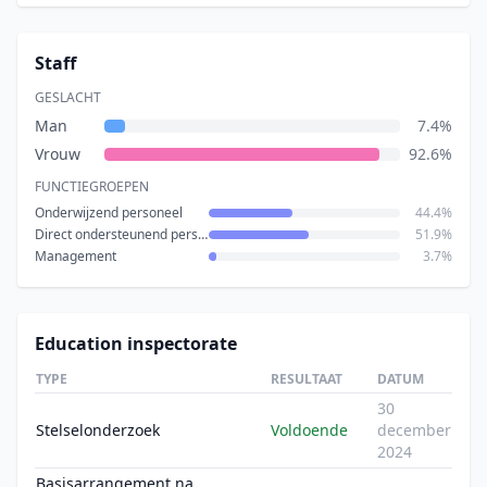
Staff
GESLACHT
Man
7.4%
Vrouw
92.6%
FUNCTIEGROEPEN
Onderwijzend personeel
44.4%
Direct ondersteunend personeel
51.9%
Management
3.7%
Education inspectorate
TYPE
RESULTAAT
DATUM
30
Stelselonderzoek
Voldoende
december
2024
Basisarrangement na