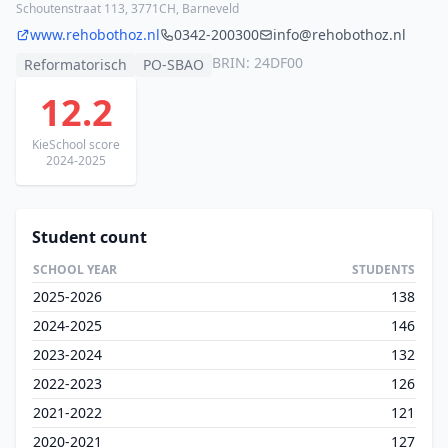
Schoutenstraat 113, 3771CH, Barneveld
www.rehobothoz.nl
0342-200300
info@rehobothoz.nl
BRIN: 24DF00
Reformatorisch
PO-SBAO
12.2
KieSchool score
2024-2025
Student count
SCHOOL YEAR
STUDENTS
2025-2026
138
2024-2025
146
2023-2024
132
2022-2023
126
2021-2022
121
2020-2021
127