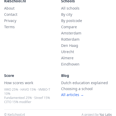
KieSchool.nl
Schools
About
All schools
Contact
By city
Privacy
By postcode
Terms
Compare
Amsterdam
Rotterdam
Den Haag
Utrecht
Almere
Eindhoven
Score
Blog
How scores work
Dutch education explained
Choosing a school
VWO 25% · HAVO 15% · VMBO-T
10%
All articles →
Fundamenteel 25% · Streef 15%
CITO 15% modifier
© KieSchool.nl
A project by
Yaz Labs