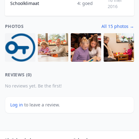
16 mei
Schoolklimaat
4: goed
2016
PHOTOS
All 15 photos →
REVIEWS (0)
No reviews yet. Be the first!
Log in
to leave a review.