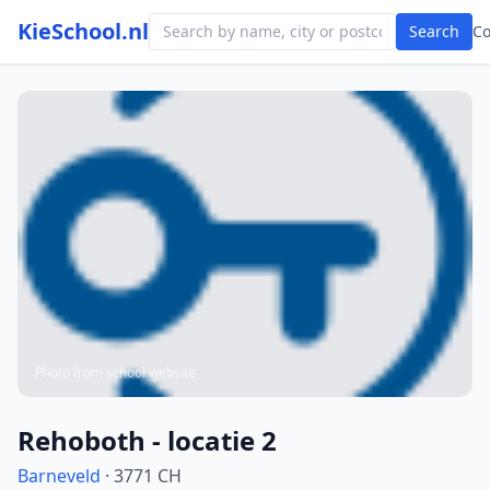
KieSchool.nl
Search
C
Photo from school website
Rehoboth - locatie 2
Barneveld
· 3771 CH