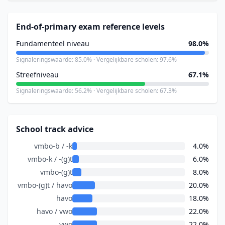
End-of-primary exam reference levels
Fundamenteel niveau
98.0%
Signaleringswaarde: 85.0% · Vergelijkbare scholen: 97.6%
Streefniveau
67.1%
Signaleringswaarde: 56.2% · Vergelijkbare scholen: 67.3%
School track advice
vmbo-b / -k
4.0%
vmbo-k / -(g)t
6.0%
vmbo-(g)t
8.0%
vmbo-(g)t / havo
20.0%
havo
18.0%
havo / vwo
22.0%
vwo
22.0%