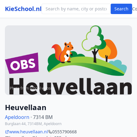
KieSchool.nl
Search
C
Photo from school website
Heuvellaan
Apeldoorn
· 7314 BM
Burglaan 44, 7314BM, Apeldoorn
www.heuvellaan.nl
0555790668