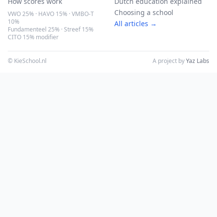
How scores work
Dutch education explained
Choosing a school
VWO 25% · HAVO 15% · VMBO-T
10%
All articles →
Fundamenteel 25% · Streef 15%
CITO 15% modifier
© KieSchool.nl
A project by
Yaz Labs