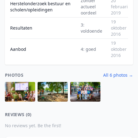
Zonder
20
Herstelonderzoek bestuur en
actueel
februari
scholen/opleidingen
oordeel
2019
19
3:
Resultaten
oktober
voldoende
2016
19
Aanbod
4: goed
oktober
2016
PHOTOS
All 6 photos →
REVIEWS (0)
No reviews yet. Be the first!