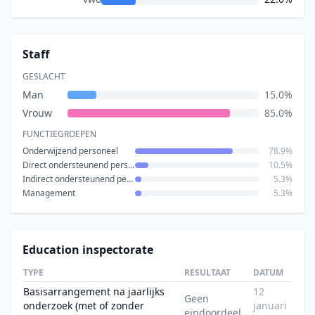
Staff
GESLACHT
Man
15.0%
Vrouw
85.0%
FUNCTIEGROEPEN
Onderwijzend personeel
78.9%
Direct ondersteunend personeel
10.5%
Indirect ondersteunend personeel
5.3%
Management
5.3%
Education inspectorate
TYPE
RESULTAAT
DATUM
Basisarrangement na jaarlijks
12
Geen
onderzoek (met of zonder
januari
eindoordeel