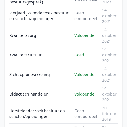
bestuursgesprek)
2023
14
Vierjaarlijks onderzoek bestuur
Geen
oktober
en scholen/opleidingen
eindoordeel
2021
14
Kwaliteitszorg
Voldoende
oktober
2021
14
Kwaliteitscultuur
Goed
oktober
2021
14
Zicht op ontwikkeling
Voldoende
oktober
2021
14
Didactisch handelen
Voldoende
oktober
2021
20
Herstelonderzoek bestuur en
Geen
februari
scholen/opleidingen
eindoordeel
2019