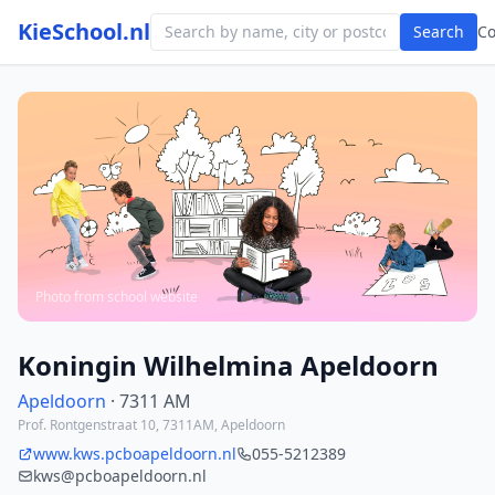
KieSchool.nl
Search
C
Photo from school website
Koningin Wilhelmina Apeldoorn
Apeldoorn
· 7311 AM
Prof. Rontgenstraat 10, 7311AM, Apeldoorn
www.kws.pcboapeldoorn.nl
055-5212389
kws@pcboapeldoorn.nl