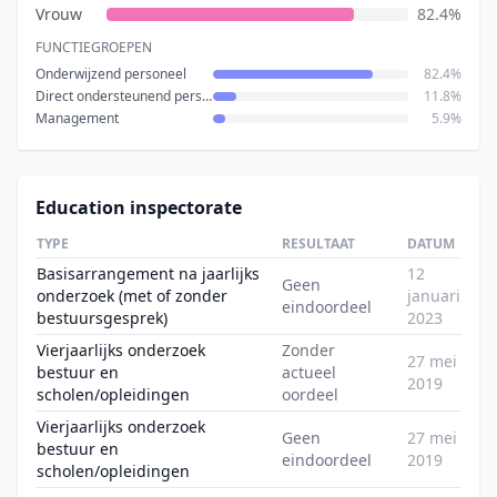
Vrouw
82.4%
FUNCTIEGROEPEN
Onderwijzend personeel
82.4%
Direct ondersteunend personeel
11.8%
Management
5.9%
Education inspectorate
TYPE
RESULTAAT
DATUM
Basisarrangement na jaarlijks
12
Geen
onderzoek (met of zonder
januari
eindoordeel
bestuursgesprek)
2023
Vierjaarlijks onderzoek
Zonder
27 mei
bestuur en
actueel
2019
scholen/opleidingen
oordeel
Vierjaarlijks onderzoek
Geen
27 mei
bestuur en
eindoordeel
2019
scholen/opleidingen