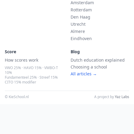
Amsterdam
Rotterdam
Den Haag
Utrecht
Almere
Eindhoven
Score
Blog
How scores work
Dutch education explained
Choosing a school
VWO 25% · HAVO 15% · VMBO-T
10%
All articles →
Fundamenteel 25% · Streef 15%
CITO 15% modifier
© KieSchool.nl
A project by
Yaz Labs