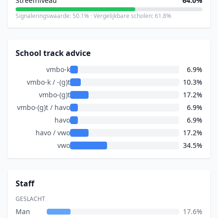
Streefniveau
64.0%
Signaleringswaarde: 50.1% · Vergelijkbare scholen: 61.8%
School track advice
vmbo-k
6.9%
vmbo-k / -(g)t
10.3%
vmbo-(g)t
17.2%
vmbo-(g)t / havo
6.9%
havo
6.9%
havo / vwo
17.2%
vwo
34.5%
Staff
GESLACHT
Man
17.6%