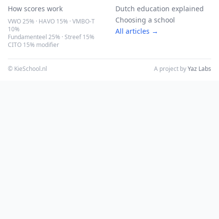
How scores work
Dutch education explained
Choosing a school
VWO 25% · HAVO 15% · VMBO-T
10%
All articles →
Fundamenteel 25% · Streef 15%
CITO 15% modifier
© KieSchool.nl
A project by
Yaz Labs