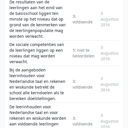
De resultaten van de
leerlingen aan het eind van
de basisschool liggen ten
3
3:
minste op het niveau dat op
augustus
voldoende
grond van de kenmerken van
2016
de leerlingenpopulatie mag
worden verwacht.
De sociale competenties van
3
de leerlingen liggen op een
5: niet te
augustus
niveau dat mag worden
beoordelen
2016
verwacht.
Bij de aangeboden
leerinhouden voor
3
Nederlandse taal en rekenen
3:
augustus
en wiskunde betrekt de
voldoende
2016
school alle kerndoelen als te
bereiken doelstellingen.
De leerinhouden voor
Nederlandse taal en voor
3
rekenen en wiskunde worden
3:
augustus
aan voldoende leerlingen
voldoende
2016