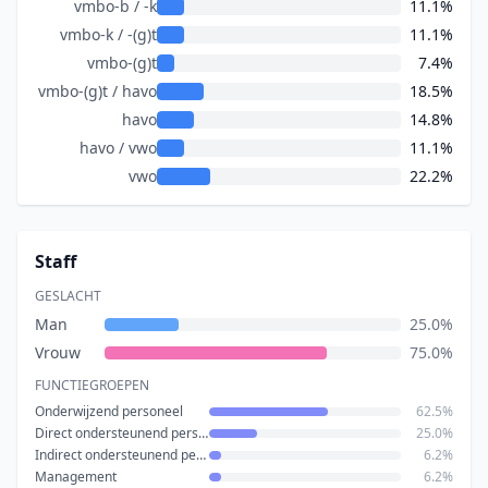
vmbo-b / -k
11.1%
vmbo-k / -(g)t
11.1%
vmbo-(g)t
7.4%
vmbo-(g)t / havo
18.5%
havo
14.8%
havo / vwo
11.1%
vwo
22.2%
Staff
GESLACHT
Man
25.0%
Vrouw
75.0%
FUNCTIEGROEPEN
Onderwijzend personeel
62.5%
Direct ondersteunend personeel
25.0%
Indirect ondersteunend personeel
6.2%
Management
6.2%