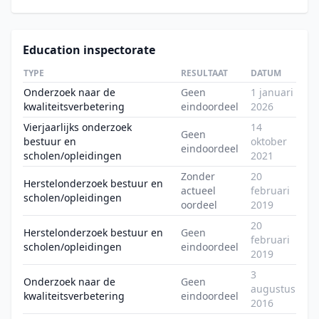
Education inspectorate
TYPE
RESULTAAT
DATUM
Onderzoek naar de
Geen
1 januari
kwaliteitsverbetering
eindoordeel
2026
Vierjaarlijks onderzoek
14
Geen
bestuur en
oktober
eindoordeel
scholen/opleidingen
2021
Zonder
20
Herstelonderzoek bestuur en
actueel
februari
scholen/opleidingen
oordeel
2019
20
Herstelonderzoek bestuur en
Geen
februari
scholen/opleidingen
eindoordeel
2019
3
Onderzoek naar de
Geen
augustus
kwaliteitsverbetering
eindoordeel
2016