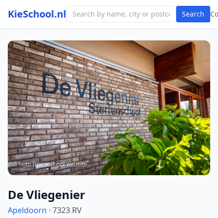
KieSchool.nl
Search
C
Photo from school website
De Vliegenier
Apeldoorn
· 7323 RV