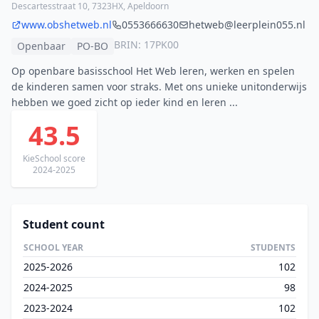
Descartesstraat 10, 7323HX, Apeldoorn
www.obshetweb.nl
0553666630
hetweb@leerplein055.nl
BRIN: 17PK00
Openbaar
PO-BO
Op openbare basisschool Het Web leren, werken en spelen
de kinderen samen voor straks. Met ons unieke unitonderwijs
hebben we goed zicht op ieder kind en leren ...
43.5
KieSchool score
2024-2025
Student count
SCHOOL YEAR
STUDENTS
2025-2026
102
2024-2025
98
2023-2024
102