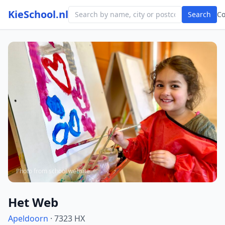
KieSchool.nl
Search
C
Photo from school website
Het Web
Apeldoorn
· 7323 HX