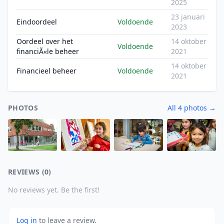
2025
23 januari
Eindoordeel
Voldoende
2023
Oordeel over het
14 oktober
Voldoende
financiÃ«le beheer
2021
14 oktober
Financieel beheer
Voldoende
2021
PHOTOS
All 4 photos →
REVIEWS (0)
No reviews yet. Be the first!
Log in
to leave a review.