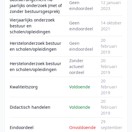
Geen
12 januari
jaarlijks onderzoek (met of
eindoordeel
2023
zonder bestuursgesprek)
Vierjaarlijks onderzoek
Geen
14 oktober
bestuur en
eindoordeel
2021
scholen/opleidingen
20
Herstelonderzoek bestuur
Geen
februari
en scholen/opleidingen
eindoordeel
2019
Zonder
20
Herstelonderzoek bestuur
actueel
februari
en scholen/opleidingen
oordeel
2019
20
Kwaliteitszorg
Voldoende
februari
2019
20
Didactisch handelen
Voldoende
februari
2019
29
Eindoordeel
Onvoldoende
september