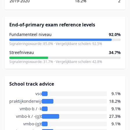
2019-2020
18.2%
2
End-of-primary exam reference levels
Fundamenteel niveau
92.0%
Signaleringswaarde: 85.0% · Vergelijkbare scholen: 92.5%
Streefniveau
34.7%
Signaleringswaarde: 31.7% · Vergelijkbare scholen: 42.8%
School track advice
vso
9.1%
praktijkonderwijs
18.2%
vmbo-b / -k
9.1%
vmbo-k / -(g)t
27.3%
vmbo-(g)t
9.1%