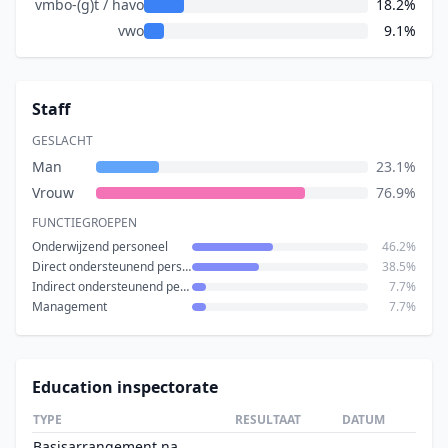
vmbo-(g)t / havo
18.2%
vwo
9.1%
Staff
GESLACHT
Man
23.1%
Vrouw
76.9%
FUNCTIEGROEPEN
Onderwijzend personeel
46.2%
Direct ondersteunend personeel
38.5%
Indirect ondersteunend personeel
7.7%
Management
7.7%
Education inspectorate
TYPE
RESULTAAT
DATUM
Basisarrangement na