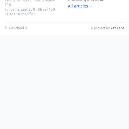
VWO 25% · HAVO 15% · VMBO-T
10%
All articles →
Fundamenteel 25% · Streef 15%
CITO 15% modifier
© KieSchool.nl
A project by
Yaz Labs