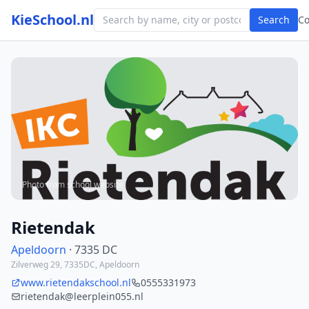
KieSchool.nl
Search
C
Photo from school website
Rietendak
Apeldoorn
· 7335 DC
Zilverweg 29, 7335DC, Apeldoorn
www.rietendakschool.nl
0555331973
rietendak@leerplein055.nl