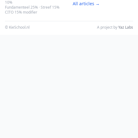
10%
All articles →
Fundamenteel 25% · Streef 15%
CITO 15% modifier
© KieSchool.nl
A project by
Yaz Labs