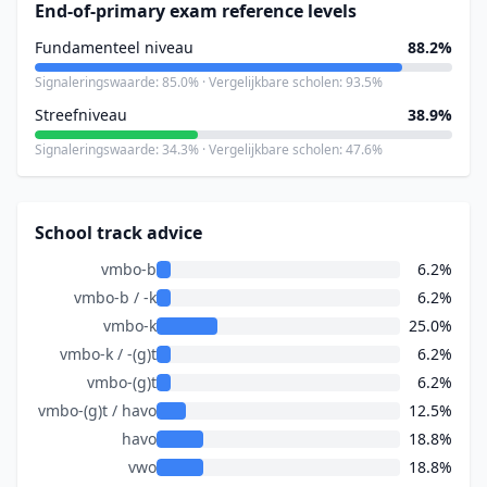
End-of-primary exam reference levels
Fundamenteel niveau
88.2%
Signaleringswaarde: 85.0% · Vergelijkbare scholen: 93.5%
Streefniveau
38.9%
Signaleringswaarde: 34.3% · Vergelijkbare scholen: 47.6%
School track advice
vmbo-b
6.2%
vmbo-b / -k
6.2%
vmbo-k
25.0%
vmbo-k / -(g)t
6.2%
vmbo-(g)t
6.2%
vmbo-(g)t / havo
12.5%
havo
18.8%
vwo
18.8%