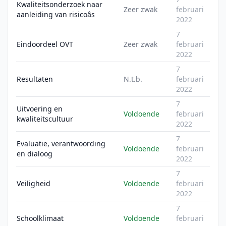
Kwaliteitsonderzoek naar
Zeer zwak
februari
aanleiding van risicoâs
2022
7
Eindoordeel OVT
Zeer zwak
februari
2022
7
Resultaten
N.t.b.
februari
2022
7
Uitvoering en
Voldoende
februari
kwaliteitscultuur
2022
7
Evaluatie, verantwoording
Voldoende
februari
en dialoog
2022
7
Veiligheid
Voldoende
februari
2022
7
Schoolklimaat
Voldoende
februari