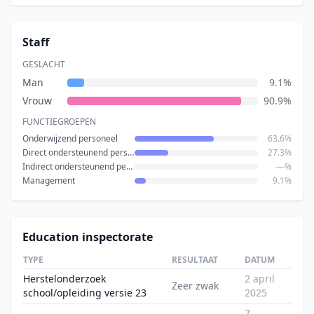
Staff
GESLACHT
Man
9.1%
Vrouw
90.9%
FUNCTIEGROEPEN
Onderwijzend personeel
63.6%
Direct ondersteunend personeel
27.3%
Indirect ondersteunend personeel
—%
Management
9.1%
Education inspectorate
TYPE
RESULTAAT
DATUM
Herstelonderzoek
2 april
Zeer zwak
school/opleiding versie 23
2025
7