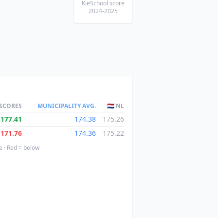
KieSchool score
2024-2025
 SCORES
MUNICIPALITY AVG.
🇳🇱 NL
177.41
174.38
175.26
171.76
174.36
175.22
e · Red = below