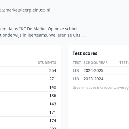
5
marke@leerplein055.nl
en: dat is IKC De Marke. Op onze school
 onderwijs in leerteams. We leren ze uits...
Test scores
STUDENTS
TEST
SCHOOL YEAR
TEST
254
LIB
2024-2025
271
LIB
2023-2024
140
Green = above municipality averag
136
143
171
174
203