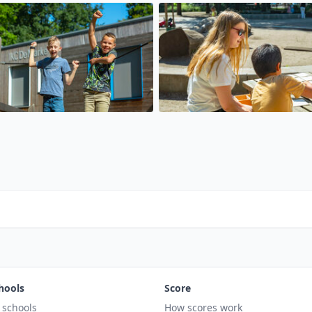
hools
Score
l schools
How scores work