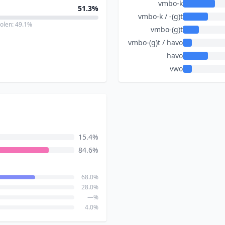
vmbo-k
51.3%
vmbo-k / -(g)t
holen: 49.1%
vmbo-(g)t
vmbo-(g)t / havo
havo
vwo
15.4%
84.6%
68.0%
28.0%
—%
4.0%