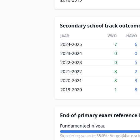
Secondary school track outcom
JAAR
VWO
HAVO
2024-2025
7
6
2023-2024
0
0
2022-2023
0
5
2021-2022
8
2
2020-2021
8
3
2019-2020
1
8
End-of-primary exam reference l
Fundamenteel niveau
Signaleringswaarde: 85.0% · Vergelijkbare sc