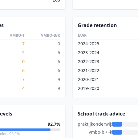
es
Grade retention
VMBO-T
VMBO-B/K
JAAR
7
0
2024-2025
5
6
2023-2024
0
6
2022-2023
6
6
2021-2022
7
9
2020-2021
4
9
2019-2020
evels
School track advice
92.7%
praktijkonderwijs
vmbo-b / -k
holen: 93.9%