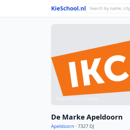
KieSchool.nl
Photo from school website
De Marke Apeldoorn
Apeldoorn
· 7327 DJ