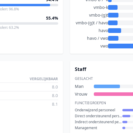
vmbo-k
holen: 96.8%
vmbo-(g)t
55.4%
vmbo-(g)t / havo
holen: 63.2%
havo
havo / vwo
vwo
Staff
GESLACHT
VERGELIJKBAAR
Man
8.0
Vrouw
8.0
FUNCTIEGROEPEN
8.1
Onderwijzend personeel
Direct ondersteunend personeel
Indirect ondersteunend personeel
Management