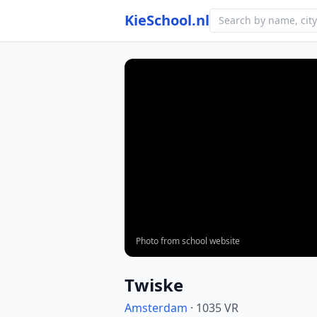
KieSchool.nl
Photo from school website
Twiske
Amsterdam
· 1035 VR