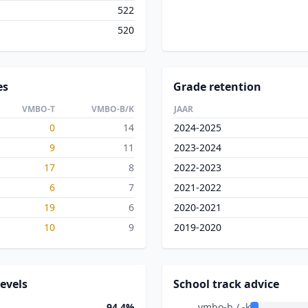
522
520
es
Grade retention
VMBO-T
VMBO-B/K
JAAR
0
14
2024-2025
9
11
2023-2024
17
8
2022-2023
6
7
2021-2022
19
6
2020-2021
10
9
2019-2020
evels
School track advice
94.4%
vmbo-b / -k