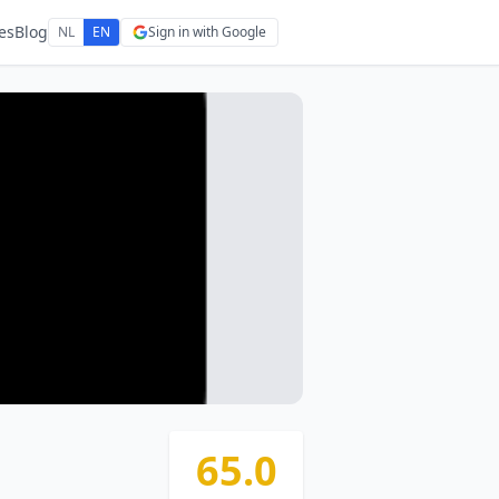
es
Blog
NL
EN
Sign in with Google
65.0