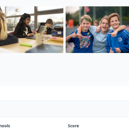
hools
Score