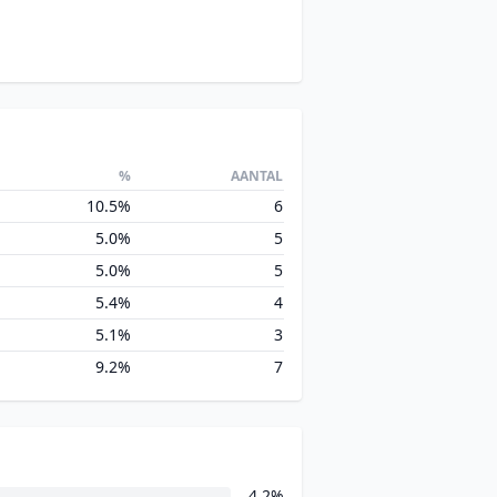
%
AANTAL
10.5%
6
5.0%
5
5.0%
5
5.4%
4
5.1%
3
9.2%
7
4.2%