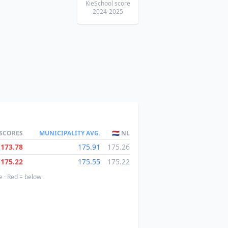
KieSchool score
2024-2025
 SCORES
MUNICIPALITY AVG.
🇳🇱 NL
173.78
175.91
175.26
175.22
175.55
175.22
e · Red = below