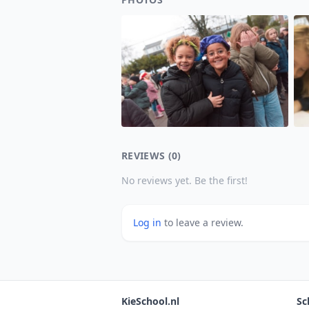
REVIEWS (0)
No reviews yet. Be the first!
Log in
to leave a review.
KieSchool.nl
Sc