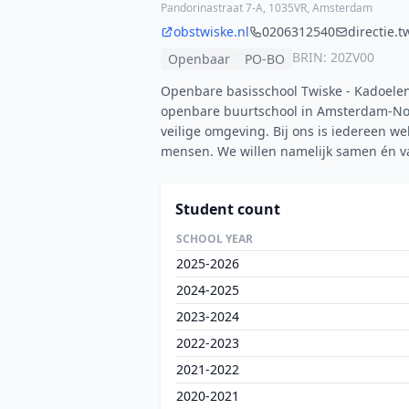
Pandorinastraat 7-A, 1035VR, Amsterdam
obstwiske.nl
0206312540
directie.
BRIN: 20ZV00
Openbaar
PO-BO
Openbare basisschool Twiske - Kadoele
openbare buurtschool in Amsterdam-Noo
veilige omgeving. Bij ons is iedereen 
mensen. We willen namelijk samen én va
Student count
SCHOOL YEAR
2025-2026
2024-2025
2023-2024
2022-2023
2021-2022
2020-2021