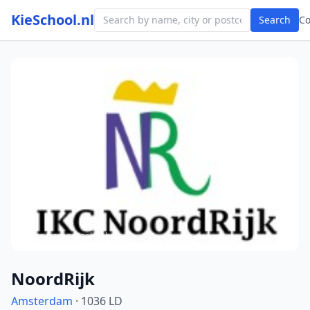
KieSchool.nl
Search
C
Photo from school website
NoordRijk
Amsterdam
· 1036 LD