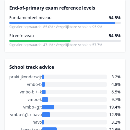
End-of-primary exam reference levels
Fundamenteel niveau
94.5%
Signaleringswaarde: 85.0% · Vergelijkbare scholen: 95.9%
Streefniveau
54.5%
Signaleringswaarde: 47.1% · Vergelijkbare scholen: 57.7%
School track advice
praktijkonderwijs
3.2%
vmbo-b
4.8%
vmbo-b / -k
6.5%
vmbo-k
9.7%
vmbo-(g)t
19.4%
vmbo-(g)t / havo
12.9%
havo
3.2%
havo / vwo
22.6%