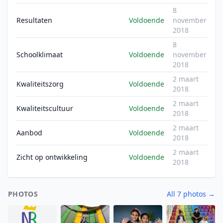
8
Resultaten
Voldoende
november
2018
8
Schoolklimaat
Voldoende
november
2018
2 maart
Kwaliteitszorg
Voldoende
2018
2 maart
Kwaliteitscultuur
Voldoende
2018
2 maart
Aanbod
Voldoende
2018
2 maart
Zicht op ontwikkeling
Voldoende
2018
PHOTOS
All 7 photos →