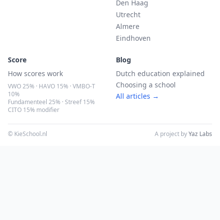
Den Haag
Utrecht
Almere
Eindhoven
Score
Blog
How scores work
Dutch education explained
Choosing a school
VWO 25% · HAVO 15% · VMBO-T
10%
All articles →
Fundamenteel 25% · Streef 15%
CITO 15% modifier
© KieSchool.nl
A project by
Yaz Labs