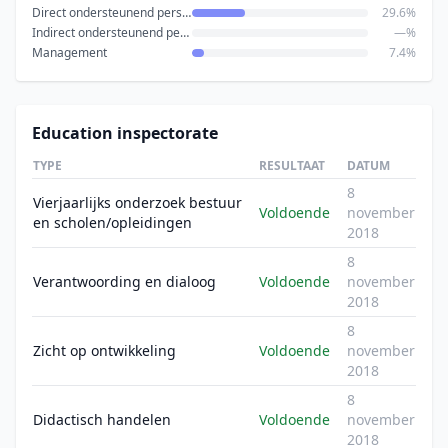
Direct ondersteunend personeel
29.6%
Indirect ondersteunend personeel
—%
Management
7.4%
Education inspectorate
TYPE
RESULTAAT
DATUM
8
Vierjaarlijks onderzoek bestuur
Voldoende
november
en scholen/opleidingen
2018
8
Verantwoording en dialoog
Voldoende
november
2018
8
Zicht op ontwikkeling
Voldoende
november
2018
8
Didactisch handelen
Voldoende
november
2018