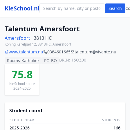
KieSchool.nl
Search
C
Talentum Amersfoort
Amersfoort
· 3813 HC
Koning Karelpad 12, 3813HC, Amersfoort
www.talentum.nu
0384601665
talentum@vivente.nu
BRIN: 15OZ00
Rooms-Katholiek
PO-BO
75.8
KieSchool score
2024-2025
Student count
SCHOOL YEAR
STUDENTS
2025-2026
166