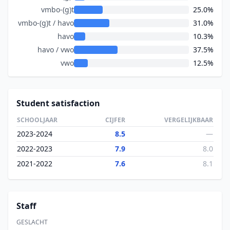
vmbo-(g)t
25.0%
vmbo-(g)t / havo
31.0%
havo
10.3%
havo / vwo
37.5%
vwo
12.5%
Student satisfaction
SCHOOLJAAR
CIJFER
VERGELIJKBAAR
2023-2024
8.5
—
2022-2023
7.9
8.0
2021-2022
7.6
8.1
Staff
GESLACHT