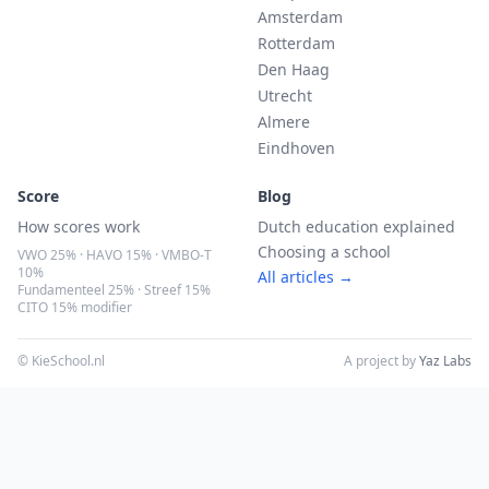
Amsterdam
Rotterdam
Den Haag
Utrecht
Almere
Eindhoven
Score
Blog
How scores work
Dutch education explained
Choosing a school
VWO 25% · HAVO 15% · VMBO-T
10%
All articles →
Fundamenteel 25% · Streef 15%
CITO 15% modifier
© KieSchool.nl
A project by
Yaz Labs