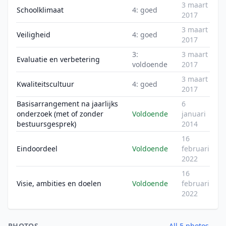
3 maart
Schoolklimaat
4: goed
2017
3 maart
Veiligheid
4: goed
2017
3:
3 maart
Evaluatie en verbetering
voldoende
2017
3 maart
Kwaliteitscultuur
4: goed
2017
Basisarrangement na jaarlijks
6
onderzoek (met of zonder
Voldoende
januari
bestuursgesprek)
2014
16
Eindoordeel
Voldoende
februari
2022
16
Visie, ambities en doelen
Voldoende
februari
2022
PHOTOS
All 5 photos →