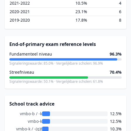
2021-2022
10.5%
4
2020-2021
23.1%
6
2019-2020
17.8%
8
End-of-primary exam reference levels
Fundamenteel niveau
96.3%
Signaleringswaarde: 85.0% · Vergelijkbare scholen: 96.9%
Streefniveau
70.4%
Signaleringswaarde: 50.1% · Vergelijkbare scholen: 61.8%
School track advice
vmbo-b / -k
12.5%
vmbo-k
12.5%
vmbo-k / -(g)t
10.3%