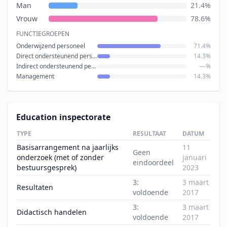
Man
21.4%
Vrouw
78.6%
FUNCTIEGROEPEN
Onderwijzend personeel
71.4%
Direct ondersteunend personeel
14.3%
Indirect ondersteunend personeel
—%
Management
14.3%
Education inspectorate
TYPE
RESULTAAT
DATUM
Basisarrangement na jaarlijks
11
Geen
onderzoek (met of zonder
januari
eindoordeel
bestuursgesprek)
2023
3:
3 maart
Resultaten
voldoende
2017
3:
3 maart
Didactisch handelen
voldoende
2017