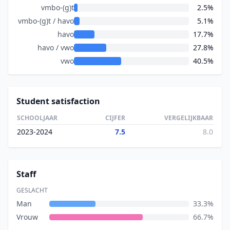
vmbo-(g)t
2.5%
vmbo-(g)t / havo
5.1%
havo
17.7%
havo / vwo
27.8%
vwo
40.5%
Student satisfaction
SCHOOLJAAR
CIJFER
VERGELIJKBAAR
2023-2024
7.5
8.0
Staff
GESLACHT
Man
33.3%
Vrouw
66.7%