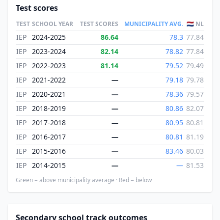
Test scores
TEST
SCHOOL YEAR
TEST SCORES
MUNICIPALITY AVG.
🇳🇱 NL
IEP
2024-2025
86.64
78.3
77.84
IEP
2023-2024
82.14
78.82
77.84
IEP
2022-2023
81.14
79.52
79.49
IEP
2021-2022
—
79.18
79.78
IEP
2020-2021
—
78.36
79.57
IEP
2018-2019
—
80.86
82.07
IEP
2017-2018
—
80.95
80.81
IEP
2016-2017
—
80.81
81.19
IEP
2015-2016
—
83.46
80.03
IEP
2014-2015
—
—
81.53
Green = above municipality average · Red = below
Secondary school track outcomes