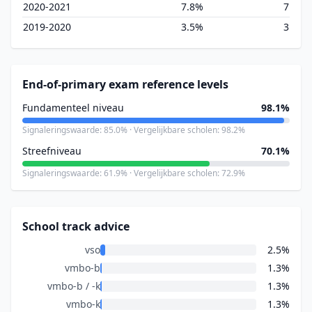
2020-2021
7.8%
7
2019-2020
3.5%
3
End-of-primary exam reference levels
Fundamenteel niveau
98.1%
Signaleringswaarde: 85.0% · Vergelijkbare scholen: 98.2%
Streefniveau
70.1%
Signaleringswaarde: 61.9% · Vergelijkbare scholen: 72.9%
School track advice
vso
2.5%
vmbo-b
1.3%
vmbo-b / -k
1.3%
vmbo-k
1.3%