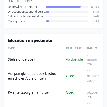
FUNCTIEGROEPEN
Onderwijzend personeel
83.3%
Direct ondersteunend personeel
8.3%
Indirect ondersteunend personeel
—%
Management
8.3%
Education inspectorate
TYPE
RESULTAAT
DATUM
7
Stelselonderzoek
Voldoende
januari
2025
11
Vierjaarlijks onderzoek bestuur
Goed
oktober
en scholen/opleidingen
2019
11
Kwaliteitszorg en ambitie
Goed
oktober
2019
11