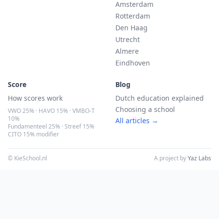
Amsterdam
Rotterdam
Den Haag
Utrecht
Almere
Eindhoven
Score
Blog
How scores work
Dutch education explained
Choosing a school
VWO 25% · HAVO 15% · VMBO-T
10%
All articles →
Fundamenteel 25% · Streef 15%
CITO 15% modifier
© KieSchool.nl
A project by
Yaz Labs