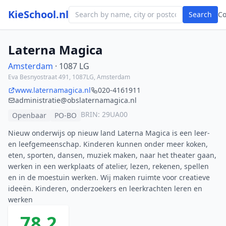
KieSchool.nl
Search
C
Laterna Magica
Amsterdam
· 1087 LG
Eva Besnyostraat 491, 1087LG, Amsterdam
www.laternamagica.nl
020-4161911
administratie@obslaternamagica.nl
BRIN: 29UA00
Openbaar
PO-BO
Nieuw onderwijs op nieuw land Laterna Magica is een leer-
en leefgemeenschap. Kinderen kunnen onder meer koken,
eten, sporten, dansen, muziek maken, naar het theater gaan,
werken in een werkplaats of atelier, lezen, rekenen, spellen
en in de moestuin werken. Wij maken ruimte voor creatieve
ideeën. Kinderen, onderzoekers en leerkrachten leren en
werken
78.2