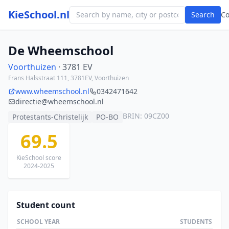
KieSchool.nl
Search
C
De Wheemschool
Voorthuizen
· 3781 EV
Frans Halsstraat 111, 3781EV, Voorthuizen
www.wheemschool.nl
0342471642
directie@wheemschool.nl
BRIN: 09CZ00
Protestants-Christelijk
PO-BO
69.5
KieSchool score
2024-2025
Student count
SCHOOL YEAR
STUDENTS