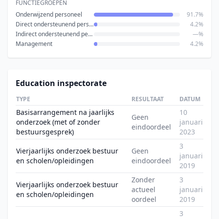
FUNCTIEGROEPEN
Onderwijzend personeel
91.7%
Direct ondersteunend personeel
4.2%
Indirect ondersteunend personeel
—%
Management
4.2%
Education inspectorate
TYPE
RESULTAAT
DATUM
Basisarrangement na jaarlijks
10
Geen
onderzoek (met of zonder
januari
eindoordeel
bestuursgesprek)
2023
3
Vierjaarlijks onderzoek bestuur
Geen
januari
en scholen/opleidingen
eindoordeel
2019
Zonder
3
Vierjaarlijks onderzoek bestuur
actueel
januari
en scholen/opleidingen
oordeel
2019
3