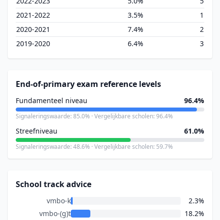
2022-2023
5.0%
5
2021-2022
3.5%
1
2020-2021
7.4%
2
2019-2020
6.4%
3
End-of-primary exam reference levels
Fundamenteel niveau
96.4%
Signaleringswaarde: 85.0% · Vergelijkbare scholen: 96.4%
Streefniveau
61.0%
Signaleringswaarde: 48.6% · Vergelijkbare scholen: 59.7%
School track advice
vmbo-k
2.3%
vmbo-(g)t
18.2%