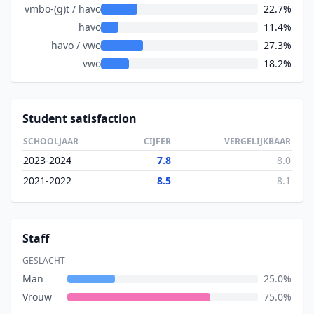
vmbo-(g)t / havo
22.7%
havo
11.4%
havo / vwo
27.3%
vwo
18.2%
Student satisfaction
SCHOOLJAAR
CIJFER
VERGELIJKBAAR
2023-2024
7.8
8.0
2021-2022
8.5
8.1
Staff
GESLACHT
Man
25.0%
Vrouw
75.0%