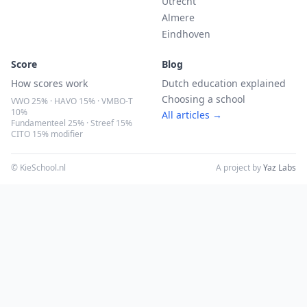
Utrecht
Almere
Eindhoven
Score
Blog
How scores work
Dutch education explained
Choosing a school
VWO 25% · HAVO 15% · VMBO-T
10%
All articles →
Fundamenteel 25% · Streef 15%
CITO 15% modifier
© KieSchool.nl
A project by
Yaz Labs