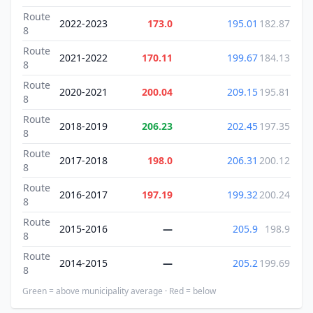
Route
2022-2023
173.0
195.01
182.87
8
Route
2021-2022
170.11
199.67
184.13
8
Route
2020-2021
200.04
209.15
195.81
8
Route
2018-2019
206.23
202.45
197.35
8
Route
2017-2018
198.0
206.31
200.12
8
Route
2016-2017
197.19
199.32
200.24
8
Route
2015-2016
—
205.9
198.9
8
Route
2014-2015
—
205.2
199.69
8
Green = above municipality average · Red = below