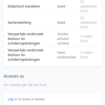
23
Didactisch handelen
Goed
september
2019
23
Samenwerking
Goed
september
2019
Vierjaarlijks onderzoek
Zonder
5 maart
bestuur en
actueel
2018
scholen/opleidingen
oordeel
Vierjaarlijks onderzoek
Geen
5 maart
bestuur en
eindoordeel
2018
scholen/opleidingen
REVIEWS (0)
No reviews yet. Be the first!
Log in
to leave a review.