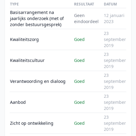
TYPE
RESULTAAT
DATUM
Basisarrangement na
Geen
12 januari
jaarlijks onderzoek (met of
eindoordeel
2023
zonder bestuursgesprek)
23
Kwaliteitszorg
Goed
september
2019
23
Kwaliteitscultuur
Goed
september
2019
23
Verantwoording en dialoog
Goed
september
2019
23
Aanbod
Goed
september
2019
23
Zicht op ontwikkeling
Goed
september
2019