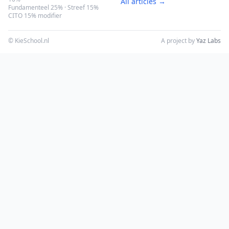
All articles →
Fundamenteel 25% · Streef 15%
CITO 15% modifier
© KieSchool.nl
A project by
Yaz Labs