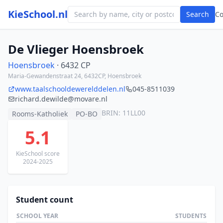
KieSchool.nl
Search
C
De Vlieger Hoensbroek
Hoensbroek
· 6432 CP
Maria-Gewandenstraat 24, 6432CP, Hoensbroek
www.taalschooldewerelddelen.nl
045-8511039
richard.dewilde@movare.nl
BRIN: 11LL00
Rooms-Katholiek
PO-BO
5.1
KieSchool score
2024-2025
Student count
SCHOOL YEAR
STUDENTS