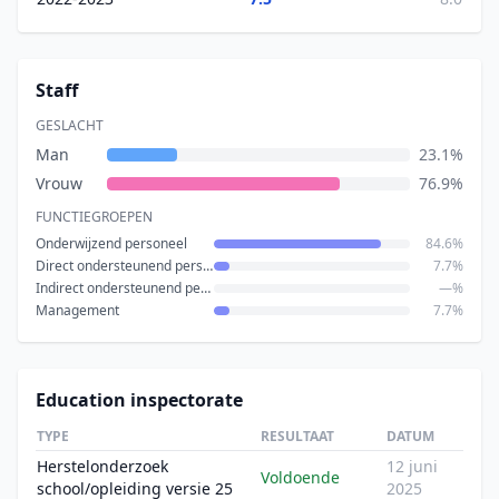
Staff
GESLACHT
Man
23.1%
Vrouw
76.9%
FUNCTIEGROEPEN
Onderwijzend personeel
84.6%
Direct ondersteunend personeel
7.7%
Indirect ondersteunend personeel
—%
Management
7.7%
Education inspectorate
TYPE
RESULTAAT
DATUM
Herstelonderzoek
12 juni
Voldoende
school/opleiding versie 25
2025