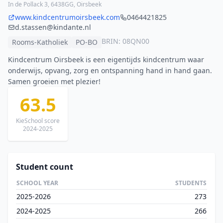
In de Pollack 3, 6438GG, Oirsbeek
www.kindcentrumoirsbeek.com
0464421825
d.stassen@kindante.nl
BRIN: 08QN00
Rooms-Katholiek
PO-BO
Kindcentrum Oirsbeek is een eigentijds kindcentrum waar
onderwijs, opvang, zorg en ontspanning hand in hand gaan.
Samen groeien met plezier!
63.5
KieSchool score
2024-2025
Student count
SCHOOL YEAR
STUDENTS
2025-2026
273
2024-2025
266