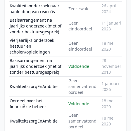
Kwaliteitsonderzoek naar
26 april
Zeer zwak
aanleiding van risicoâs
2024
Basisarrangement na
Geen
11 januari
jaarlijks onderzoek (met of
eindoordeel
2023
zonder bestuursgesprek)
Vierjaarlijks onderzoek
Geen
18 mei
bestuur en
eindoordeel
2020
scholen/opleidingen
Basisarrangement na
28
jaarlijks onderzoek (met of
Voldoende
november
zonder bestuursgesprek)
2013
Geen
1 januari
KwaliteitszorgEnAmbitie
samenvattend
2026
oordeel
Oordeel over het
18 mei
Voldoende
financiÃ«le beheer
2020
Geen
18 mei
KwaliteitszorgEnAmbitie
samenvattend
2020
oordeel