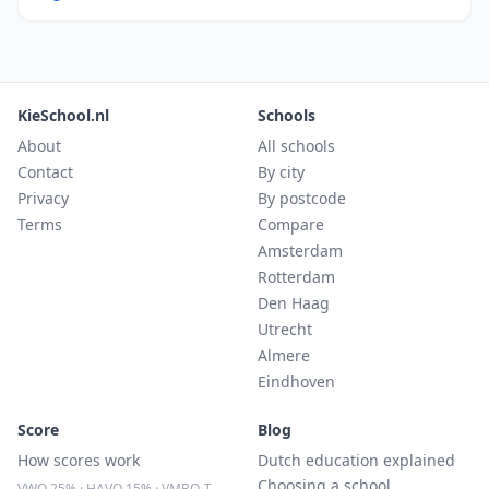
KieSchool.nl
Schools
About
All schools
Contact
By city
Privacy
By postcode
Terms
Compare
Amsterdam
Rotterdam
Den Haag
Utrecht
Almere
Eindhoven
Score
Blog
How scores work
Dutch education explained
Choosing a school
VWO 25% · HAVO 15% · VMBO-T