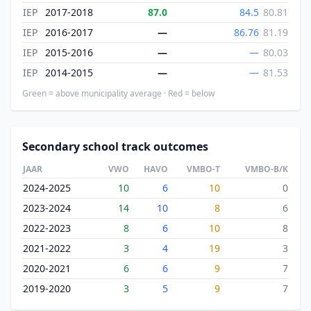
IEP
2017-2018
87.0
84.5
80.81
IEP
2016-2017
—
86.76
81.19
IEP
2015-2016
—
—
80.03
IEP
2014-2015
—
—
81.53
Green = above municipality average · Red = below
Secondary school track outcomes
JAAR
VWO
HAVO
VMBO-T
VMBO-B/K
2024-2025
10
6
10
0
2023-2024
14
10
8
6
2022-2023
8
6
10
8
2021-2022
3
4
19
3
2020-2021
6
6
9
7
2019-2020
3
5
9
7