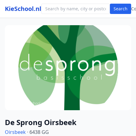
KieSchool.nl
Search
C
Photo from school website
De Sprong Oirsbeek
Oirsbeek
· 6438 GG