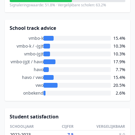
Signaleringswaarde: 51.8% · Vergelijkbare scholen: 63.2%
School track advice
vmbo-k
15.4%
vmbo-k / -(g)t
10.3%
vmbo-(g)t
10.3%
vmbo-(g)t / havo
17.9%
havo
7.7%
havo / vwo
15.4%
vwo
20.5%
onbekend
2.6%
Student satisfaction
SCHOOLJAAR
CIJFER
VERGELIJKBAAR
2022-2023
7.5
8.0