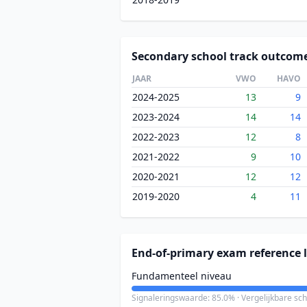
Secondary school track outcom
JAAR
VWO
HAVO
2024-2025
13
9
2023-2024
14
14
2022-2023
12
8
2021-2022
9
10
2020-2021
12
12
2019-2020
4
11
End-of-primary exam reference l
Fundamenteel niveau
Signaleringswaarde: 85.0% · Vergelijkbare sc