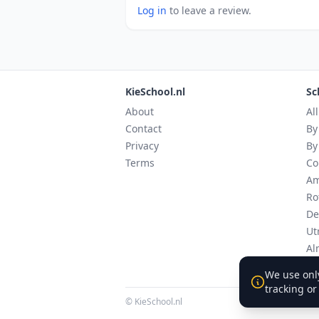
Log in
to leave a review.
KieSchool.nl
Sc
About
Al
Contact
By
Privacy
By
Terms
Co
Am
Ro
De
Ut
Al
Ei
We use only
tracking or
© KieSchool.nl