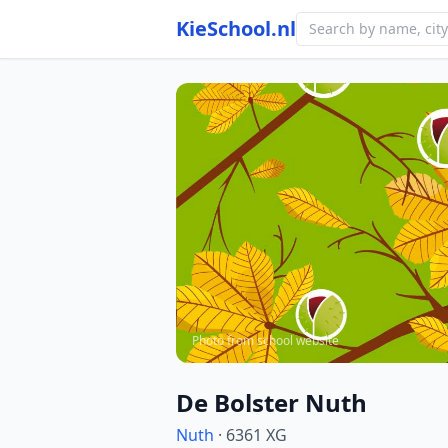
KieSchool.nl
Photo from school website
De Bolster Nuth
Nuth
· 6361 XG