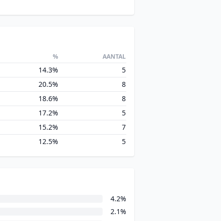
%
AANTAL
14.3%
5
20.5%
8
18.6%
8
17.2%
5
15.2%
7
12.5%
5
4.2%
2.1%