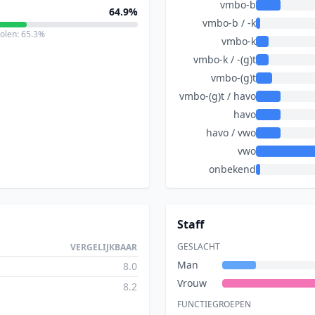
vmbo-b
64.9%
vmbo-b / -k
holen: 65.3%
vmbo-k
vmbo-k / -(g)t
vmbo-(g)t
vmbo-(g)t / havo
havo
havo / vwo
vwo
onbekend
Staff
GESLACHT
VERGELIJKBAAR
Man
8.0
Vrouw
8.2
FUNCTIEGROEPEN