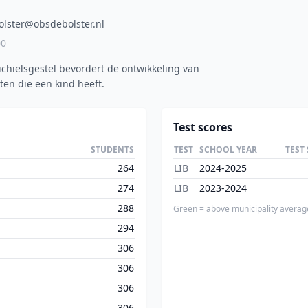
olster@obsdebolster.nl
00
chielsgestel bevordert de ontwikkeling van
ten die een kind heeft.
Test scores
STUDENTS
TEST
SCHOOL YEAR
TEST
264
LIB
2024-2025
274
LIB
2023-2024
288
Green = above municipality averag
294
306
306
306
306