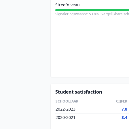
Streefniveau
Signaleringswaarde: 53.8% · Vergelijkbare sc
Student satisfaction
SCHOOLJAAR
CIJFER
2022-2023
7.8
2020-2021
8.4