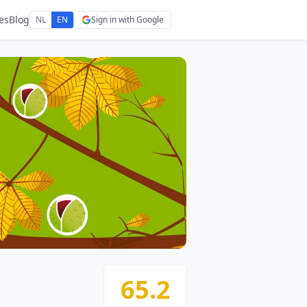
es
Blog
NL
EN
Sign in with Google
65.2