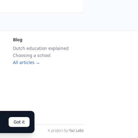
Blog
Dutch education explained
Choosing a school
All articles →
Got it
A project by
Yaz Labs