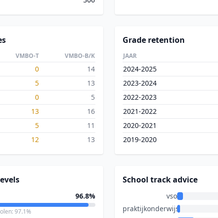
es
Grade retention
VMBO-T
VMBO-B/K
JAAR
0
14
2024-2025
5
13
2023-2024
0
5
2022-2023
13
16
2021-2022
5
11
2020-2021
12
13
2019-2020
evels
School track advice
96.8%
vso
praktijkonderwijs
holen: 97.1%