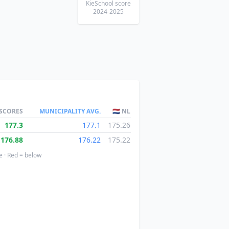
KieSchool score
2024-2025
 SCORES
MUNICIPALITY AVG.
🇳🇱 NL
177.3
177.1
175.26
176.88
176.22
175.22
e · Red = below