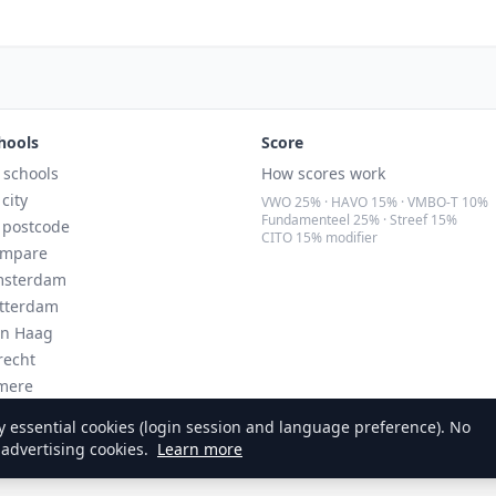
hools
Score
l schools
How scores work
 city
VWO 25% · HAVO 15% · VMBO-T 10%
Fundamenteel 25% · Streef 15%
 postcode
CITO 15% modifier
mpare
sterdam
tterdam
n Haag
recht
mere
ndhoven
 essential cookies (login session and language preference). No
 advertising cookies.
Learn more