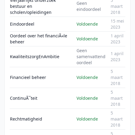
Vierjaarlijks onderzoek
5
Geen
bestuur en
maart
eindoordeel
scholen/opleidingen
2018
15 mei
Eindoordeel
Voldoende
2023
Oordeel over het financiÃ«le
1 april
Voldoende
beheer
2023
Geen
1 april
KwaliteitszorgEnAmbitie
samenvattend
2023
oordeel
5
Financieel beheer
Voldoende
maart
2018
5
ContinuÃ¯teit
Voldoende
maart
2018
5
Rechtmatigheid
Voldoende
maart
2018
5