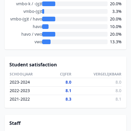
vmbo-k / -(g)t
20.0%
vmbo-(g)t
3.3%
vmbo-(g)t / havo
20.0%
havo
10.0%
havo / vwo
20.0%
vwo
13.3%
Student satisfaction
SCHOOLJAAR
CIJFER
VERGELIJKBAAR
2023-2024
8.0
8.0
2022-2023
8.1
8.0
2021-2022
8.3
8.1
Staff