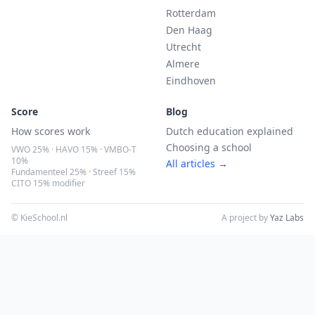
Rotterdam
Den Haag
Utrecht
Almere
Eindhoven
Score
Blog
How scores work
Dutch education explained
Choosing a school
VWO 25% · HAVO 15% · VMBO-T
10%
All articles →
Fundamenteel 25% · Streef 15%
CITO 15% modifier
© KieSchool.nl
A project by
Yaz Labs