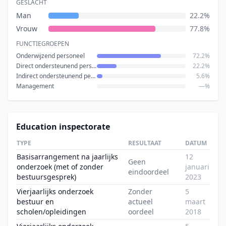
GESLACHT
Man
22.2%
Vrouw
77.8%
FUNCTIEGROEPEN
Onderwijzend personeel
72.2%
Direct ondersteunend personeel
22.2%
Indirect ondersteunend personeel
5.6%
Management
—%
Education inspectorate
TYPE
RESULTAAT
DATUM
Basisarrangement na jaarlijks
12
Geen
onderzoek (met of zonder
januari
eindoordeel
bestuursgesprek)
2023
Vierjaarlijks onderzoek
Zonder
5
bestuur en
actueel
maart
scholen/opleidingen
oordeel
2018