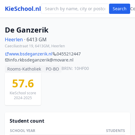
KieSchool.nl
Search
C
De Ganzerik
Heerlen
· 6413 GM
Caeciliastraat 19, 6413GM, Heerlen
www.bsdeganzerik.nl
0455212447
info.rkbsdeganzerik@movare.nl
BRIN: 10HF00
Rooms-Katholiek
PO-BO
57.6
KieSchool score
2024-2025
Student count
SCHOOL YEAR
STUDENTS