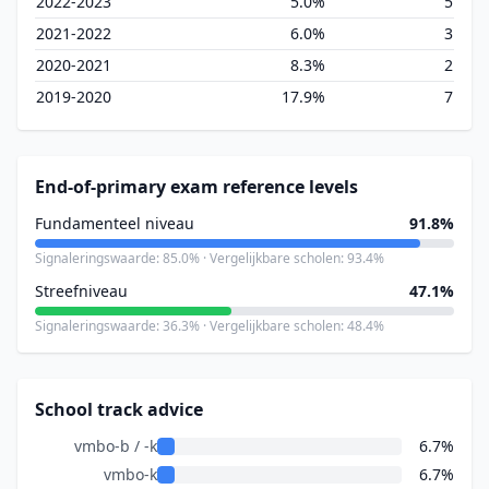
2022-2023
5.0%
5
2021-2022
6.0%
3
2020-2021
8.3%
2
2019-2020
17.9%
7
End-of-primary exam reference levels
Fundamenteel niveau
91.8%
Signaleringswaarde: 85.0% · Vergelijkbare scholen: 93.4%
Streefniveau
47.1%
Signaleringswaarde: 36.3% · Vergelijkbare scholen: 48.4%
School track advice
vmbo-b / -k
6.7%
vmbo-k
6.7%