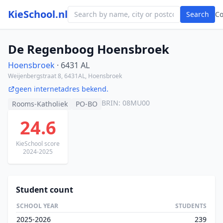
KieSchool.nl
Search
C
De Regenboog Hoensbroek
Hoensbroek
· 6431 AL
Weijenbergstraat 8, 6431AL, Hoensbroek
geen internetadres bekend.
BRIN: 08MU00
Rooms-Katholiek
PO-BO
24.6
KieSchool score
2024-2025
Student count
SCHOOL YEAR
STUDENTS
2025-2026
239