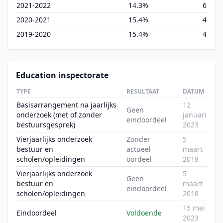
2021-2022
14.3%
6
2020-2021
15.4%
4
2019-2020
15.4%
4
Education inspectorate
TYPE
RESULTAAT
DATUM
Basisarrangement na jaarlijks
12
Geen
onderzoek (met of zonder
januari
eindoordeel
bestuursgesprek)
2023
Vierjaarlijks onderzoek
Zonder
5
bestuur en
actueel
maart
scholen/opleidingen
oordeel
2018
Vierjaarlijks onderzoek
5
Geen
bestuur en
maart
eindoordeel
scholen/opleidingen
2018
15 mei
Eindoordeel
Voldoende
2023