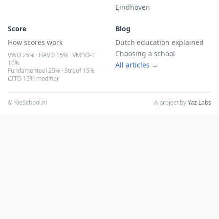
Eindhoven
Score
Blog
How scores work
Dutch education explained
Choosing a school
VWO 25% · HAVO 15% · VMBO-T
10%
All articles →
Fundamenteel 25% · Streef 15%
CITO 15% modifier
© KieSchool.nl
A project by
Yaz Labs