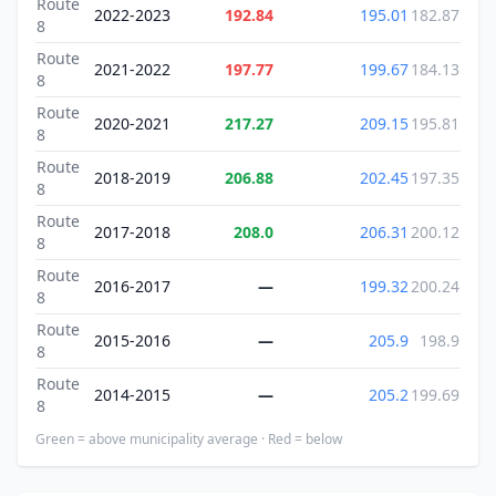
Route
2022-2023
192.84
195.01
182.87
8
Route
2021-2022
197.77
199.67
184.13
8
Route
2020-2021
217.27
209.15
195.81
8
Route
2018-2019
206.88
202.45
197.35
8
Route
2017-2018
208.0
206.31
200.12
8
Route
2016-2017
—
199.32
200.24
8
Route
2015-2016
—
205.9
198.9
8
Route
2014-2015
—
205.2
199.69
8
Green = above municipality average · Red = below