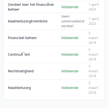
Oordeel over het financiÃ«le
1 april
Voldoende
beheer
2023
Geen
1 april
KwaliteitszorgEnAmbitie
samenvattend
2023
oordeel
5
Financieel beheer
Voldoende
maart
2018
5
ContinuÃ¯teit
Voldoende
maart
2018
5
Rechtmatigheid
Voldoende
maart
2018
5
Kwaliteitszorg
Voldoende
maart
2018