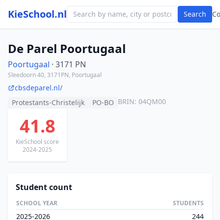
KieSchool.nl
Search
C
De Parel Poortugaal
Poortugaal
· 3171 PN
Sleedoorn 40, 3171PN, Poortugaal
cbsdeparel.nl/
BRIN: 04QM00
Protestants-Christelijk
PO-BO
41.8
KieSchool score
2024-2025
Student count
SCHOOL YEAR
STUDENTS
2025-2026
244