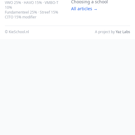
Choosing a school
VWO 25% · HAVO 15% · VMBO-T
10%
All articles →
Fundamenteel 25% · Streef 15%
CITO 15% modifier
© KieSchool.nl
A project by
Yaz Labs