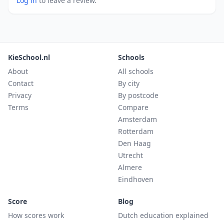
Log in
to leave a review.
KieSchool.nl
Schools
About
All schools
Contact
By city
Privacy
By postcode
Terms
Compare
Amsterdam
Rotterdam
Den Haag
Utrecht
Almere
Eindhoven
Score
Blog
How scores work
Dutch education explained