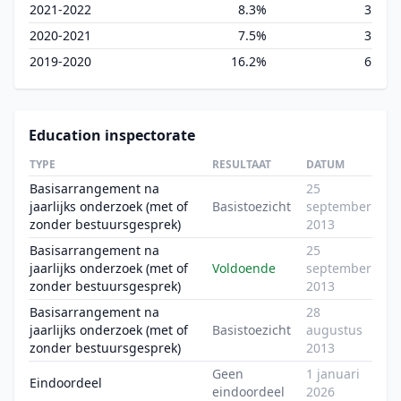
2021-2022
8.3%
3
2020-2021
7.5%
3
2019-2020
16.2%
6
Education inspectorate
TYPE
RESULTAAT
DATUM
Basisarrangement na
25
jaarlijks onderzoek (met of
Basistoezicht
september
zonder bestuursgesprek)
2013
Basisarrangement na
25
jaarlijks onderzoek (met of
Voldoende
september
zonder bestuursgesprek)
2013
Basisarrangement na
28
jaarlijks onderzoek (met of
Basistoezicht
augustus
zonder bestuursgesprek)
2013
Geen
1 januari
Eindoordeel
eindoordeel
2026