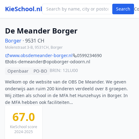
KieSchool.nl
Search
C
De Meander Borger
Borger
· 9531 CH
Molenstraat 3-B, 9531CH, Borger
www.obsdemeander-borger.nl
0599234690
obs-demeander@opoborger-odoorn.nl
BRIN: 12LU00
Openbaar
PO-BO
Welkom op de website van de OBS De Meander. We geven
onderwijs aan ruim 200 kinderen verdeeld over 8 groepen.
Wij zitten als school in de MFA het Hunzehuys in Borger. In
de MFA hebben ook faciliteiten…
67.0
KieSchool score
2024-2025