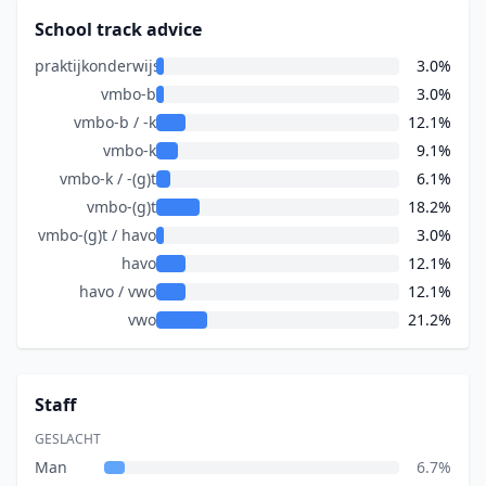
School track advice
praktijkonderwijs
3.0%
vmbo-b
3.0%
vmbo-b / -k
12.1%
vmbo-k
9.1%
vmbo-k / -(g)t
6.1%
vmbo-(g)t
18.2%
vmbo-(g)t / havo
3.0%
havo
12.1%
havo / vwo
12.1%
vwo
21.2%
Staff
GESLACHT
Man
6.7%