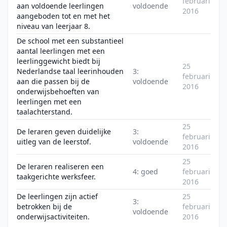
februari
aan voldoende leerlingen
voldoende
2016
aangeboden tot en met het
niveau van leerjaar 8.
De school met een substantieel
aantal leerlingen met een
leerlinggewicht biedt bij
25
Nederlandse taal leerinhouden
3:
februari
aan die passen bij de
voldoende
2016
onderwijsbehoeften van
leerlingen met een
taalachterstand.
25
De leraren geven duidelijke
3:
februari
uitleg van de leerstof.
voldoende
2016
25
De leraren realiseren een
4: goed
februari
taakgerichte werksfeer.
2016
De leerlingen zijn actief
25
3:
betrokken bij de
februari
voldoende
onderwijsactiviteiten.
2016