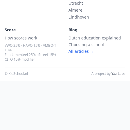
Utrecht
Almere
Eindhoven
Score
Blog
How scores work
Dutch education explained
Choosing a school
VWO 25% · HAVO 15% · VMBO-T
10%
All articles →
Fundamenteel 25% · Streef 15%
CITO 15% modifier
© KieSchool.nl
A project by
Yaz Labs