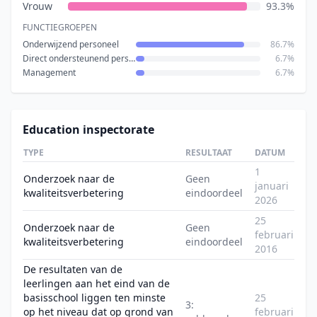
Vrouw
93.3%
FUNCTIEGROEPEN
Onderwijzend personeel
86.7%
Direct ondersteunend personeel
6.7%
Management
6.7%
Education inspectorate
TYPE
RESULTAAT
DATUM
1
Onderzoek naar de
Geen
januari
kwaliteitsverbetering
eindoordeel
2026
25
Onderzoek naar de
Geen
februari
kwaliteitsverbetering
eindoordeel
2016
De resultaten van de
leerlingen aan het eind van de
basisschool liggen ten minste
25
3:
op het niveau dat op grond van
februari