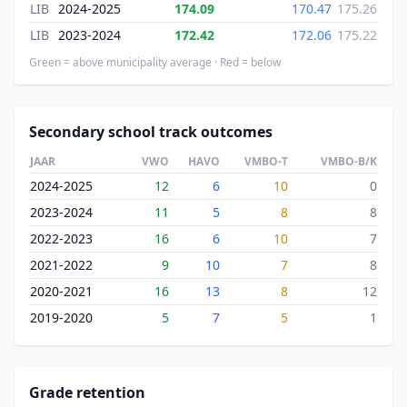
LIB
2024-2025
174.09
170.47
175.26
LIB
2023-2024
172.42
172.06
175.22
Green = above municipality average · Red = below
Secondary school track outcomes
JAAR
VWO
HAVO
VMBO-T
VMBO-B/K
2024-2025
12
6
10
0
2023-2024
11
5
8
8
2022-2023
16
6
10
7
2021-2022
9
10
7
8
2020-2021
16
13
8
12
2019-2020
5
7
5
1
Grade retention