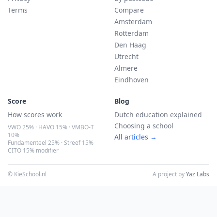
Terms
Compare
Amsterdam
Rotterdam
Den Haag
Utrecht
Almere
Eindhoven
Score
Blog
How scores work
Dutch education explained
Choosing a school
VWO 25% · HAVO 15% · VMBO-T
10%
All articles →
Fundamenteel 25% · Streef 15%
CITO 15% modifier
© KieSchool.nl
A project by
Yaz Labs