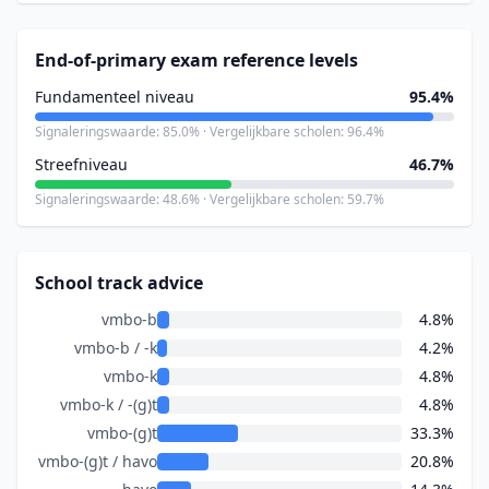
End-of-primary exam reference levels
Fundamenteel niveau
95.4%
Signaleringswaarde: 85.0% · Vergelijkbare scholen: 96.4%
Streefniveau
46.7%
Signaleringswaarde: 48.6% · Vergelijkbare scholen: 59.7%
School track advice
vmbo-b
4.8%
vmbo-b / -k
4.2%
vmbo-k
4.8%
vmbo-k / -(g)t
4.8%
vmbo-(g)t
33.3%
vmbo-(g)t / havo
20.8%