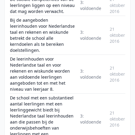
3:
leerlingen liggen op een niveau
oktober
voldoende
dat mag worden verwacht.
2016
Bij de aangeboden
leerinhouden voor Nederlandse
21
taal en rekenen en wiskunde
3:
oktober
betrekt de school alle
voldoende
2016
kerndoelen als te bereiken
doelstellingen.
De leerinhouden voor
Nederlandse taal en voor
21
rekenen en wiskunde worden
3:
oktober
aan voldoende leerlingen
voldoende
2016
aangeboden tot en met het
niveau van leerjaar 8.
De school met een substantieel
aantal leerlingen met een
leerlinggewicht biedt bij
21
Nederlandse taal leerinhouden
3:
oktober
aan die passen bij de
voldoende
2016
onderwijsbehoeften van
leerlingen met een