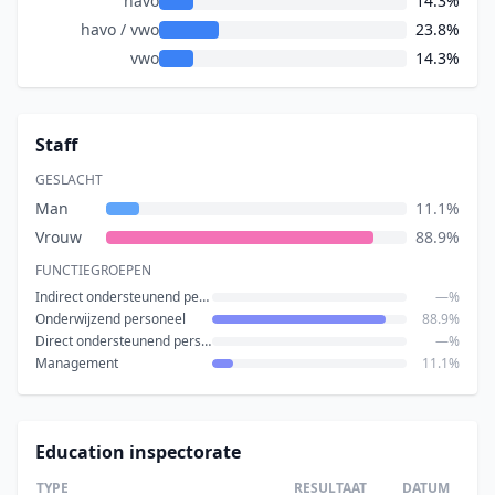
havo
14.3%
havo / vwo
23.8%
vwo
14.3%
Staff
GESLACHT
Man
11.1%
Vrouw
88.9%
FUNCTIEGROEPEN
Indirect ondersteunend personeel
—%
Onderwijzend personeel
88.9%
Direct ondersteunend personeel
—%
Management
11.1%
Education inspectorate
TYPE
RESULTAAT
DATUM