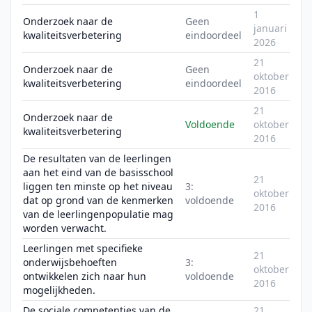
1
Onderzoek naar de
Geen
januari
kwaliteitsverbetering
eindoordeel
2026
21
Onderzoek naar de
Geen
oktober
kwaliteitsverbetering
eindoordeel
2016
21
Onderzoek naar de
Voldoende
oktober
kwaliteitsverbetering
2016
De resultaten van de leerlingen
aan het eind van de basisschool
21
liggen ten minste op het niveau
3:
oktober
dat op grond van de kenmerken
voldoende
2016
van de leerlingenpopulatie mag
worden verwacht.
Leerlingen met specifieke
21
onderwijsbehoeften
3:
oktober
ontwikkelen zich naar hun
voldoende
2016
mogelijkheden.
De sociale competenties van de
21