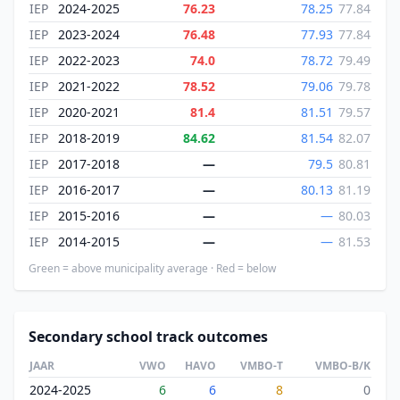
IEP
2024-2025
76.23
78.25
77.84
IEP
2023-2024
76.48
77.93
77.84
IEP
2022-2023
74.0
78.72
79.49
IEP
2021-2022
78.52
79.06
79.78
IEP
2020-2021
81.4
81.51
79.57
IEP
2018-2019
84.62
81.54
82.07
IEP
2017-2018
—
79.5
80.81
IEP
2016-2017
—
80.13
81.19
IEP
2015-2016
—
—
80.03
IEP
2014-2015
—
—
81.53
Green = above municipality average · Red = below
Secondary school track outcomes
JAAR
VWO
HAVO
VMBO-T
VMBO-B/K
2024-2025
6
6
8
0