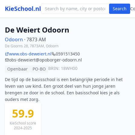
KieSchool.nl
Search
C
De Weiert Odoorn
Odoorn
· 7873 AM
De Goorns 28, 7873AM, Odoorn
www.obs-deweiert.nl
0591513450
obs-deweiert@opoborger-odoorn.nl
BRIN: 18WH00
Openbaar
PO-BO
De tijd op de basisschool is een belangrijke periode in het
leven van uw kind. Een groot deel van hun jonge jaren
brengen ze door in de school. Een basisschool kies je als
ouders met zorg.
59.9
KieSchool score
2024-2025