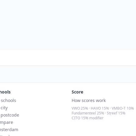
hools
Score
l schools
How scores work
 city
VWO 25% · HAVO 15% · VMBO-T 10%
Fundamenteel 25% · Streef 15%
 postcode
CITO 15% modifier
mpare
sterdam