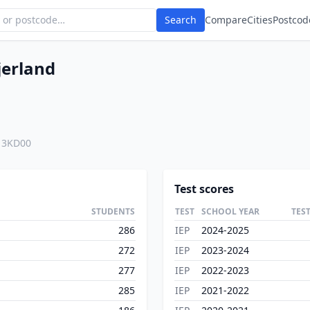
Search
Compare
Cities
Postcod
jerland
13KD00
Test scores
STUDENTS
TEST
SCHOOL YEAR
TES
286
IEP
2024-2025
272
IEP
2023-2024
277
IEP
2022-2023
285
IEP
2021-2022