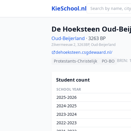
KieSchool.nl
De Hoeksteen Oud-Bei
Oud-Beijerland
· 3263 BP
Zilvermeeuw 2, 3263BP, Oud-Beijerland
dehoeksteen.csgdewaard.nl/
BRIN: 
Protestants-Christelijk
PO-BO
Student count
SCHOOL YEAR
2025-2026
2024-2025
2023-2024
2022-2023