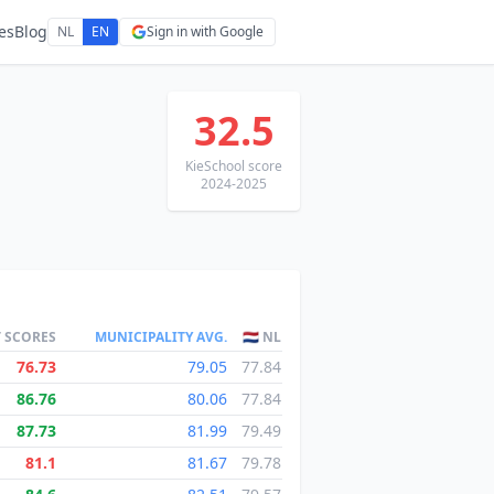
es
Blog
NL
EN
Sign in with Google
32.5
KieSchool score
2024-2025
T SCORES
MUNICIPALITY AVG.
🇳🇱 NL
76.73
79.05
77.84
86.76
80.06
77.84
87.73
81.99
79.49
81.1
81.67
79.78