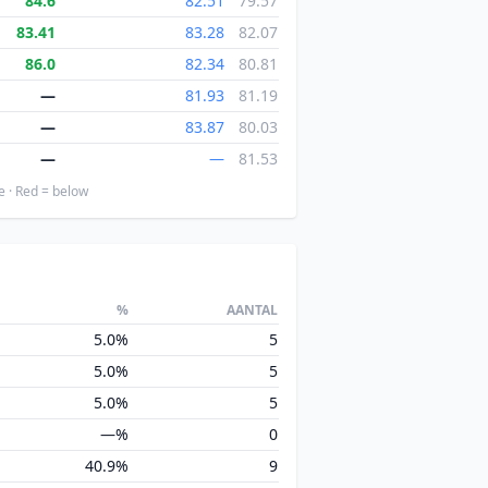
84.6
82.51
79.57
83.41
83.28
82.07
86.0
82.34
80.81
—
81.93
81.19
—
83.87
80.03
—
—
81.53
e · Red = below
%
AANTAL
5.0%
5
5.0%
5
5.0%
5
—%
0
40.9%
9