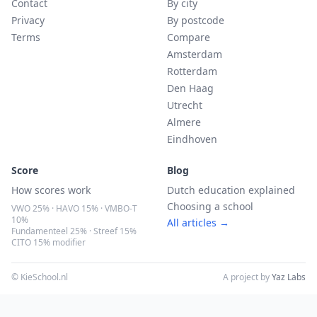
Contact
By city
Privacy
By postcode
Terms
Compare
Amsterdam
Rotterdam
Den Haag
Utrecht
Almere
Eindhoven
Score
Blog
How scores work
Dutch education explained
Choosing a school
VWO 25% · HAVO 15% · VMBO-T
10%
All articles →
Fundamenteel 25% · Streef 15%
CITO 15% modifier
© KieSchool.nl
A project by
Yaz Labs