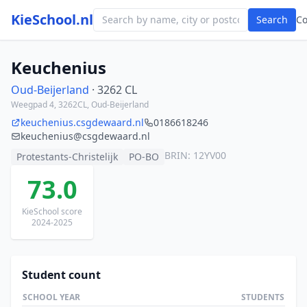
KieSchool.nl
Search
C
Keuchenius
Oud-Beijerland
· 3262 CL
Weegpad 4, 3262CL, Oud-Beijerland
keuchenius.csgdewaard.nl
0186618246
keuchenius@csgdewaard.nl
BRIN: 12YV00
Protestants-Christelijk
PO-BO
73.0
KieSchool score
2024-2025
Student count
SCHOOL YEAR
STUDENTS