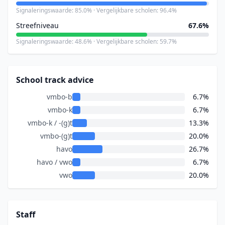
Signaleringswaarde: 85.0% · Vergelijkbare scholen: 96.4%
Streefniveau
67.6%
Signaleringswaarde: 48.6% · Vergelijkbare scholen: 59.7%
School track advice
vmbo-b
6.7%
vmbo-k
6.7%
vmbo-k / -(g)t
13.3%
vmbo-(g)t
20.0%
havo
26.7%
havo / vwo
6.7%
vwo
20.0%
Staff