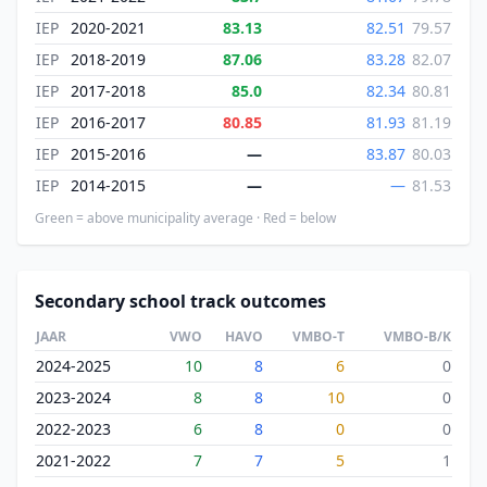
IEP
2020-2021
83.13
82.51
79.57
IEP
2018-2019
87.06
83.28
82.07
IEP
2017-2018
85.0
82.34
80.81
IEP
2016-2017
80.85
81.93
81.19
IEP
2015-2016
—
83.87
80.03
IEP
2014-2015
—
—
81.53
Green = above municipality average · Red = below
Secondary school track outcomes
JAAR
VWO
HAVO
VMBO-T
VMBO-B/K
2024-2025
10
8
6
0
2023-2024
8
8
10
0
2022-2023
6
8
0
0
2021-2022
7
7
5
1