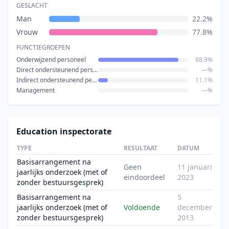
GESLACHT
Man
22.2%
Vrouw
77.8%
FUNCTIEGROEPEN
Onderwijzend personeel
88.9%
Direct ondersteunend personeel
—%
Indirect ondersteunend personeel
11.1%
Management
—%
Education inspectorate
TYPE
RESULTAAT
DATUM
Basisarrangement na
Geen
11 januari
jaarlijks onderzoek (met of
eindoordeel
2023
zonder bestuursgesprek)
Basisarrangement na
5
jaarlijks onderzoek (met of
Voldoende
december
zonder bestuursgesprek)
2013