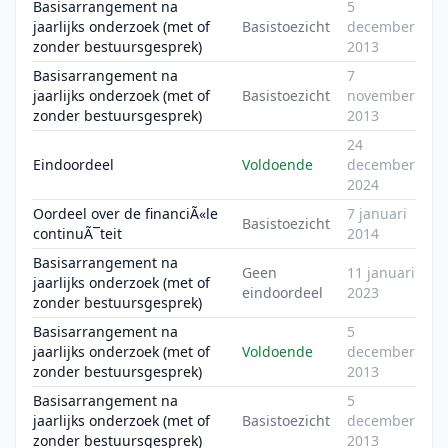
Basisarrangement na
5
jaarlijks onderzoek (met of
Basistoezicht
december
zonder bestuursgesprek)
2013
Basisarrangement na
7
jaarlijks onderzoek (met of
Basistoezicht
november
zonder bestuursgesprek)
2013
24
Eindoordeel
Voldoende
december
2024
Oordeel over de financiÃ«le
7 januari
Basistoezicht
continuÃ¯teit
2014
Basisarrangement na
Geen
11 januari
jaarlijks onderzoek (met of
eindoordeel
2023
zonder bestuursgesprek)
Basisarrangement na
5
jaarlijks onderzoek (met of
Voldoende
december
zonder bestuursgesprek)
2013
Basisarrangement na
5
jaarlijks onderzoek (met of
Basistoezicht
december
zonder bestuursgesprek)
2013