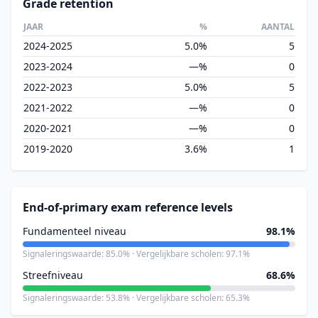
Grade retention
JAAR
%
AANTAL
2024-2025
5.0%
5
2023-2024
—%
0
2022-2023
5.0%
5
2021-2022
—%
0
2020-2021
—%
0
2019-2020
3.6%
1
End-of-primary exam reference levels
Fundamenteel niveau
98.1%
Signaleringswaarde: 85.0% · Vergelijkbare scholen: 97.1%
Streefniveau
68.6%
Signaleringswaarde: 53.8% · Vergelijkbare scholen: 65.3%