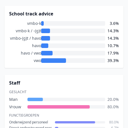
School track advice
vmbo-k
3.6%
vmbo-k / -(g)t
14.3%
vmbo-(g)t / havo
14.3%
havo
10.7%
havo / vwo
17.9%
vwo
39.3%
Staff
GESLACHT
Man
20.0%
Vrouw
80.0%
FUNCTIEGROEPEN
Onderwijzend personeel
80.0%
Direct ondersteunend personeel
6.7%