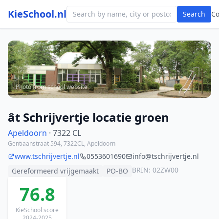
KieSchool.nl
Search
C
Photo from school website
ât Schrijvertje locatie groen
Apeldoorn
· 7322 CL
Gentiaanstraat 594, 7322CL, Apeldoorn
www.tschrijvertje.nl
0553601690
info@tschrijvertje.nl
BRIN: 02ZW00
Gereformeerd vrijgemaakt
PO-BO
76.8
KieSchool score
2024-2025