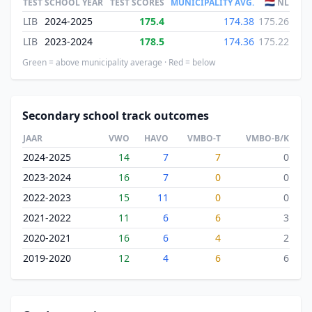
TEST
SCHOOL YEAR
TEST SCORES
MUNICIPALITY AVG.
🇳🇱 NL
LIB
2024-2025
175.4
174.38
175.26
LIB
2023-2024
178.5
174.36
175.22
Green = above municipality average · Red = below
Secondary school track outcomes
JAAR
VWO
HAVO
VMBO-T
VMBO-B/K
2024-2025
14
7
7
0
2023-2024
16
7
0
0
2022-2023
15
11
0
0
2021-2022
11
6
6
3
2020-2021
16
6
4
2
2019-2020
12
4
6
6