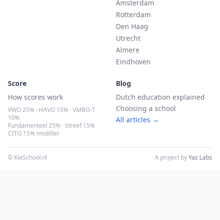
Amsterdam
Rotterdam
Den Haag
Utrecht
Almere
Eindhoven
Score
Blog
How scores work
Dutch education explained
Choosing a school
VWO 25% · HAVO 15% · VMBO-T
10%
All articles →
Fundamenteel 25% · Streef 15%
CITO 15% modifier
© KieSchool.nl
A project by
Yaz Labs