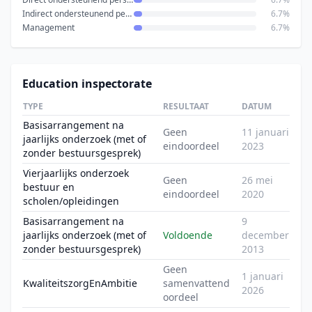
Indirect ondersteunend personeel
6.7%
Management
6.7%
Education inspectorate
TYPE
RESULTAAT
DATUM
Basisarrangement na
Geen
11 januari
jaarlijks onderzoek (met of
eindoordeel
2023
zonder bestuursgesprek)
Vierjaarlijks onderzoek
Geen
26 mei
bestuur en
eindoordeel
2020
scholen/opleidingen
Basisarrangement na
9
jaarlijks onderzoek (met of
Voldoende
december
zonder bestuursgesprek)
2013
Geen
1 januari
KwaliteitszorgEnAmbitie
samenvattend
2026
oordeel