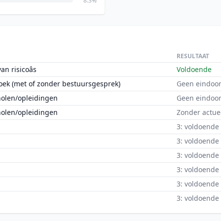
8.3%
RESULTAAT
n risicoâs
Voldoende
oek (met of zonder bestuursgesprek)
Geen eindoor
holen/opleidingen
Geen eindoor
holen/opleidingen
Zonder actue
3: voldoende
3: voldoende
3: voldoende
3: voldoende
3: voldoende
3: voldoende