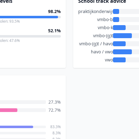
evels
School track advice
98.2%
praktijkonderwijs
vmbo-b
holen: 93.5%
vmbo-k
52.1%
vmbo-(g)t
holen: 47.6%
vmbo-(g)t / havo
havo / vwo
vwo
27.3%
72.7%
83.3%
8.3%