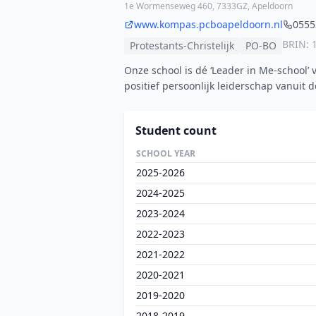
1e Wormenseweg 460, 7333GZ, Apeldoorn
www.kompas.pcboapeldoorn.nl
0555
BRIN: 
Protestants-Christelijk
PO-BO
Onze school is dé ‘Leader in Me-school’
positief persoonlijk leiderschap vanuit
Student count
SCHOOL YEAR
2025-2026
2024-2025
2023-2024
2022-2023
2021-2022
2020-2021
2019-2020
2018-2019