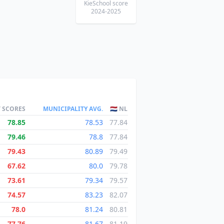
KieSchool score
2024-2025
T SCORES
MUNICIPALITY AVG.
🇳🇱 NL
78.85
78.53
77.84
79.46
78.8
77.84
79.43
80.89
79.49
67.62
80.0
79.78
73.61
79.34
79.57
74.57
83.23
82.07
78.0
81.24
80.81
77.76
81.67
81.19