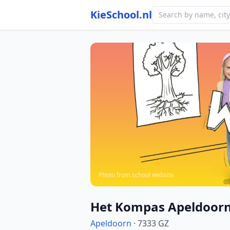
KieSchool.nl
Photo from school website
Het Kompas Apeldoor
Apeldoorn
· 7333 GZ