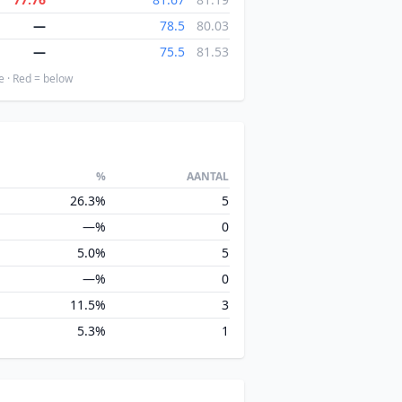
—
78.5
80.03
—
75.5
81.53
e · Red = below
%
AANTAL
26.3%
5
—%
0
5.0%
5
—%
0
11.5%
3
5.3%
1