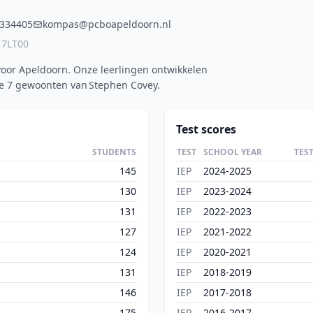
334405
kompas@pcboapeldoorn.nl
17LT00
 voor Apeldoorn. Onze leerlingen ontwikkelen
 de 7 gewoonten van Stephen Covey.
Test scores
STUDENTS
TEST
SCHOOL YEAR
TES
145
IEP
2024-2025
130
IEP
2023-2024
131
IEP
2022-2023
127
IEP
2021-2022
124
IEP
2020-2021
131
IEP
2018-2019
146
IEP
2017-2018
175
IEP
2016-2017