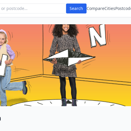
Search
Compare
Cities
Postcod
n