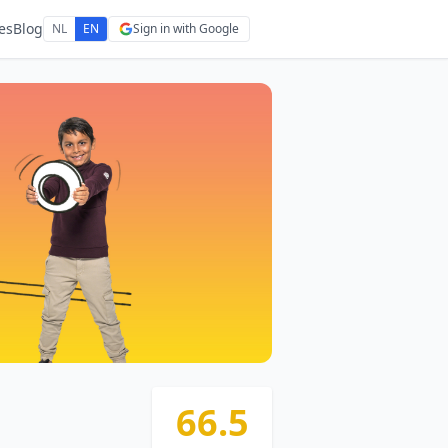
es
Blog
NL
EN
Sign in with Google
66.5