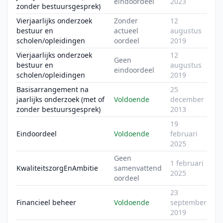
eindoordeel
2023
zonder bestuursgesprek)
Vierjaarlijks onderzoek
Zonder
12
bestuur en
actueel
augustus
scholen/opleidingen
oordeel
2019
Vierjaarlijks onderzoek
12
Geen
bestuur en
augustus
eindoordeel
scholen/opleidingen
2019
Basisarrangement na
25
jaarlijks onderzoek (met of
Voldoende
december
zonder bestuursgesprek)
2013
19
Eindoordeel
Voldoende
februari
2025
Geen
1 februari
KwaliteitszorgEnAmbitie
samenvattend
2025
oordeel
23
Financieel beheer
Voldoende
september
2019