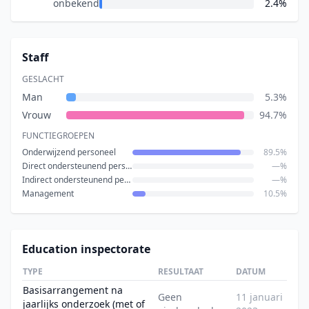
onbekend
2.4%
Staff
GESLACHT
Man
5.3%
Vrouw
94.7%
FUNCTIEGROEPEN
Onderwijzend personeel
89.5%
Direct ondersteunend personeel
—%
Indirect ondersteunend personeel
—%
Management
10.5%
Education inspectorate
TYPE
RESULTAAT
DATUM
Basisarrangement na
Geen
11 januari
jaarlijks onderzoek (met of