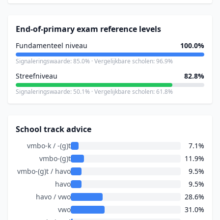
End-of-primary exam reference levels
Fundamenteel niveau
100.0%
Signaleringswaarde: 85.0% · Vergelijkbare scholen: 96.9%
Streefniveau
82.8%
Signaleringswaarde: 50.1% · Vergelijkbare scholen: 61.8%
School track advice
vmbo-k / -(g)t
7.1%
vmbo-(g)t
11.9%
vmbo-(g)t / havo
9.5%
havo
9.5%
havo / vwo
28.6%
vwo
31.0%