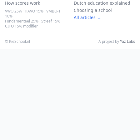
How scores work
Dutch education explained
Choosing a school
VWO 25% · HAVO 15% · VMBO-T
10%
All articles →
Fundamenteel 25% · Streef 15%
CITO 15% modifier
© KieSchool.nl
A project by
Yaz Labs