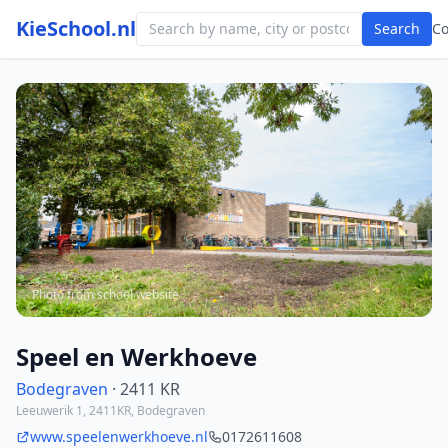
KieSchool.nl
Search
C
Photo from school website
Speel en Werkhoeve
Bodegraven
· 2411 KR
Leeuwerik 1, 2411KR, Bodegraven
www.speelenwerkhoeve.nl
0172611608