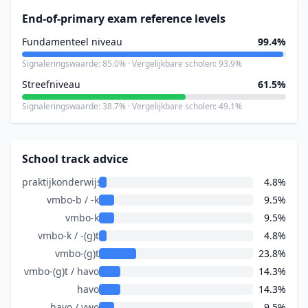
End-of-primary exam reference levels
Fundamenteel niveau
99.4%
Signaleringswaarde: 85.0% · Vergelijkbare scholen: 93.9%
Streefniveau
61.5%
Signaleringswaarde: 38.7% · Vergelijkbare scholen: 49.1%
School track advice
praktijkonderwijs
4.8%
vmbo-b / -k
9.5%
vmbo-k
9.5%
vmbo-k / -(g)t
4.8%
vmbo-(g)t
23.8%
vmbo-(g)t / havo
14.3%
havo
14.3%
havo / vwo
9.5%