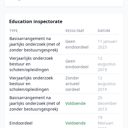
Education inspectorate
TYPE
RESULTAAT
DATUM
Basisarrangement na
Geen
11 januari
jaarlijks onderzoek (met of
eindoordeel
2023
zonder bestuursgesprek)
Vierjaarlijks onderzoek
12
Geen
bestuur en
augustus
eindoordeel
scholen/opleidingen
2019
Vierjaarlijks onderzoek
Zonder
12
bestuur en
actueel
augustus
scholen/opleidingen
oordeel
2019
Basisarrangement na
25
jaarlijks onderzoek (met of
Voldoende
december
zonder bestuursgesprek)
2013
19
Eindoordeel
Voldoende
februari