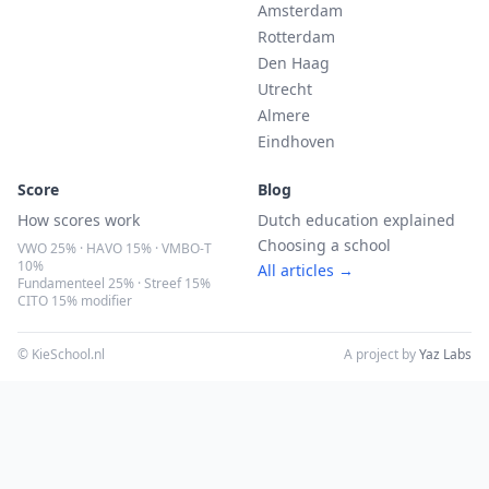
Amsterdam
Rotterdam
Den Haag
Utrecht
Almere
Eindhoven
Score
Blog
How scores work
Dutch education explained
Choosing a school
VWO 25% · HAVO 15% · VMBO-T
10%
All articles →
Fundamenteel 25% · Streef 15%
CITO 15% modifier
© KieSchool.nl
A project by
Yaz Labs