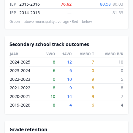
IEP
2015-2016
76.62
80.58
80.03
IEP
2014-2015
—
—
81.53
Green = above municipality average · Red = below
Secondary school track outcomes
JAAR
VWO
HAVO
VMBO-T
VMBO-B/K
2024-2025
8
12
7
10
2023-2024
6
6
0
0
2022-2023
0
10
9
5
2021-2022
8
9
8
8
2020-2021
10
14
9
7
2019-2020
8
4
6
4
Grade retention