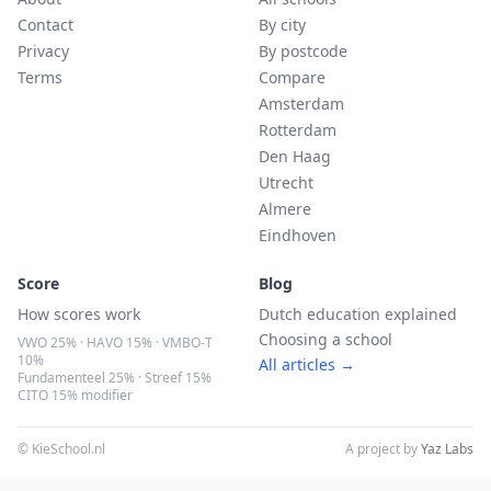
Contact
By city
Privacy
By postcode
Terms
Compare
Amsterdam
Rotterdam
Den Haag
Utrecht
Almere
Eindhoven
Score
Blog
How scores work
Dutch education explained
Choosing a school
VWO 25% · HAVO 15% · VMBO-T
10%
All articles →
Fundamenteel 25% · Streef 15%
CITO 15% modifier
© KieSchool.nl
A project by
Yaz Labs