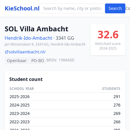
KieSchool.nl
Search
C
SOL Villa Ambacht
32.6
Hendrik-Ido-Ambacht
· 3341 GG
KieSchool score
Jan Wissenslaan 9, 3341GG, Hendrik-Ido-Ambacht
2024-2025
solvillaambacht.nl/
BRIN: 19MA00
Openbaar
PO-BO
Student count
SCHOOL YEAR
STUDENTS
2025-2026
291
2024-2025
276
2023-2024
269
2022-2023
266