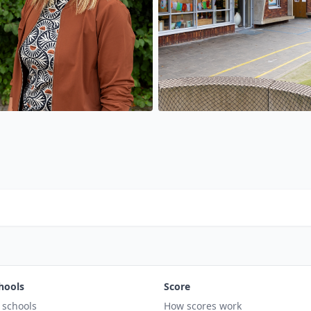
hools
Score
l schools
How scores work