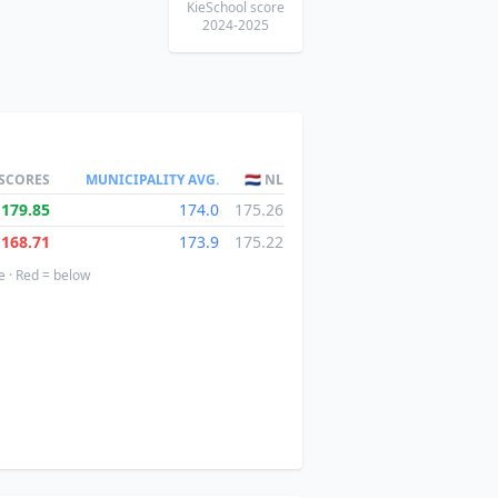
KieSchool score
2024-2025
 SCORES
MUNICIPALITY AVG.
🇳🇱 NL
179.85
174.0
175.26
168.71
173.9
175.22
e · Red = below