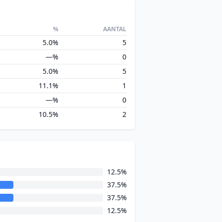
%
AANTAL
5.0%
5
—%
0
5.0%
5
11.1%
1
—%
0
10.5%
2
12.5%
37.5%
37.5%
12.5%