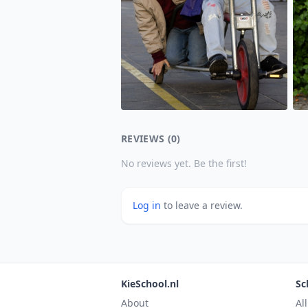
REVIEWS (0)
No reviews yet. Be the first!
Log in
to leave a review.
KieSchool.nl
Sc
About
Al