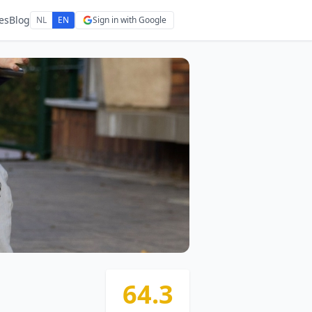
es
Blog
NL
EN
Sign in with Google
64.3