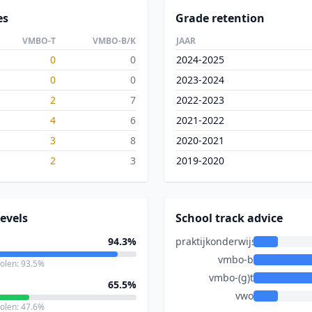
es
Grade retention
VMBO-T
VMBO-B/K
JAAR
0
0
2024-2025
0
0
2023-2024
2
7
2022-2023
4
6
2021-2022
3
8
2020-2021
2
3
2019-2020
evels
School track advice
94.3%
praktijkonderwijs
vmbo-b
holen: 93.5%
vmbo-(g)t
65.5%
vwo
holen: 47.6%