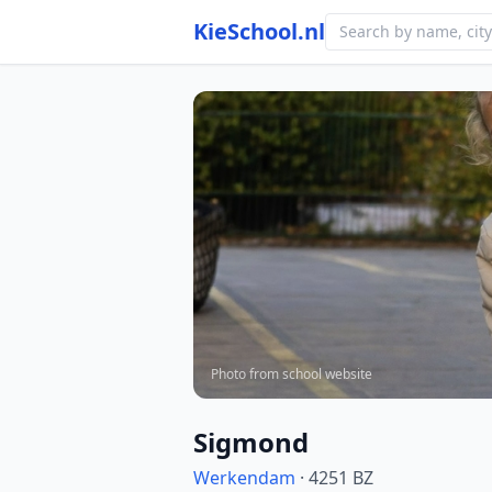
KieSchool.nl
Photo from school website
Sigmond
Werkendam
· 4251 BZ