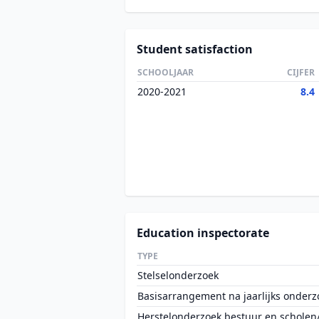
Student satisfaction
SCHOOLJAAR
CIJFER
2020-2021
8.4
Education inspectorate
TYPE
Stelselonderzoek
Basisarrangement na jaarlijks onderz
Herstelonderzoek bestuur en scholen