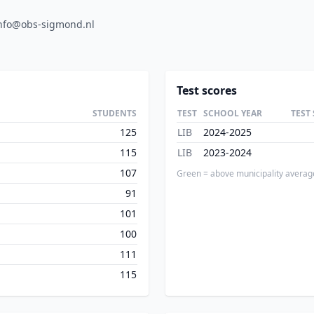
nfo@obs-sigmond.nl
Test scores
STUDENTS
TEST
SCHOOL YEAR
TEST
125
LIB
2024-2025
115
LIB
2023-2024
107
Green = above municipality averag
91
101
100
111
115