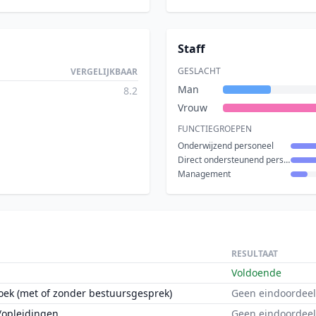
Staff
GESLACHT
VERGELIJKBAAR
Man
8.2
Vrouw
FUNCTIEGROEPEN
Onderwijzend personeel
Direct ondersteunend personeel
Management
RESULTAAT
Voldoende
oek (met of zonder bestuursgesprek)
Geen eindoordeel
/opleidingen
Geen eindoordeel