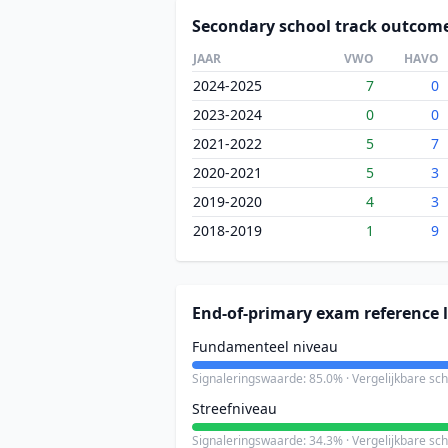
Secondary school track outcom
JAAR
VWO
HAVO
2024-2025
7
0
2023-2024
0
0
2021-2022
5
7
2020-2021
5
3
2019-2020
4
3
2018-2019
1
9
End-of-primary exam reference l
Fundamenteel niveau
Signaleringswaarde: 85.0% · Vergelijkbare sc
Streefniveau
Signaleringswaarde: 34.3% · Vergelijkbare sc