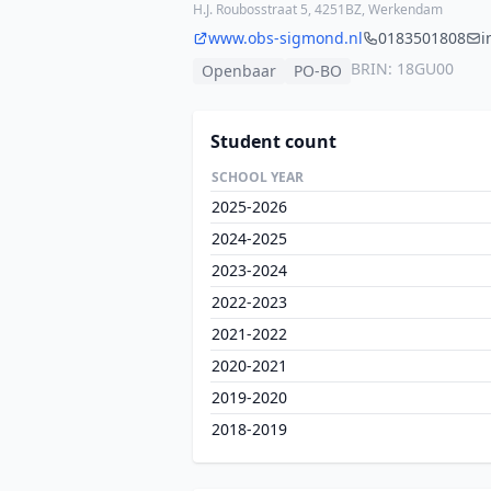
H.J. Roubosstraat 5, 4251BZ, Werkendam
www.obs-sigmond.nl
0183501808
i
BRIN: 18GU00
Openbaar
PO-BO
Student count
SCHOOL YEAR
2025-2026
2024-2025
2023-2024
2022-2023
2021-2022
2020-2021
2019-2020
2018-2019