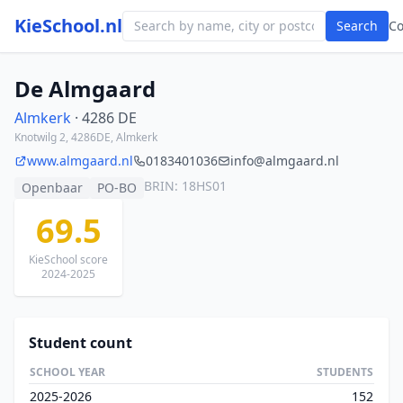
KieSchool.nl
Search
C
De Almgaard
Almkerk
· 4286 DE
Knotwilg 2, 4286DE, Almkerk
www.almgaard.nl
0183401036
info@almgaard.nl
BRIN: 18HS01
Openbaar
PO-BO
69.5
KieSchool score
2024-2025
Student count
SCHOOL YEAR
STUDENTS
2025-2026
152