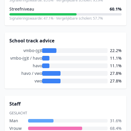
Signaleringswaarde: 85.0% · Vergelijkbare scholen: 95.9%
Streefniveau
60.1%
Signaleringswaarde: 47.1% · Vergelijkbare scholen: 57.7%
School track advice
vmbo-(g)t
22.2%
vmbo-(g)t / havo
11.1%
havo
11.1%
havo / vwo
27.8%
vwo
27.8%
Staff
GESLACHT
Man
31.6%
Vrouw
68.4%