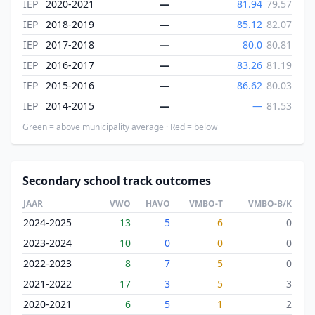
IEP
2020-2021
—
81.94
79.57
IEP
2018-2019
—
85.12
82.07
IEP
2017-2018
—
80.0
80.81
IEP
2016-2017
—
83.26
81.19
IEP
2015-2016
—
86.62
80.03
IEP
2014-2015
—
—
81.53
Green = above municipality average · Red = below
Secondary school track outcomes
JAAR
VWO
HAVO
VMBO-T
VMBO-B/K
2024-2025
13
5
6
0
2023-2024
10
0
0
0
2022-2023
8
7
5
0
2021-2022
17
3
5
3
2020-2021
6
5
1
2