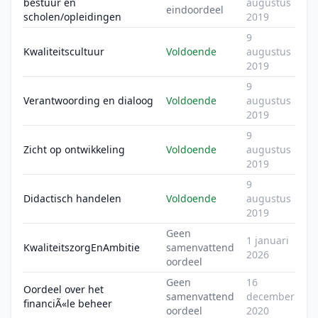
bestuur en
augustus
eindoordeel
scholen/opleidingen
2019
9
Kwaliteitscultuur
Voldoende
augustus
2019
9
Verantwoording en dialoog
Voldoende
augustus
2019
9
Zicht op ontwikkeling
Voldoende
augustus
2019
9
Didactisch handelen
Voldoende
augustus
2019
Geen
1 januari
KwaliteitszorgEnAmbitie
samenvattend
2026
oordeel
Geen
16
Oordeel over het
samenvattend
december
financiÃ«le beheer
oordeel
2020