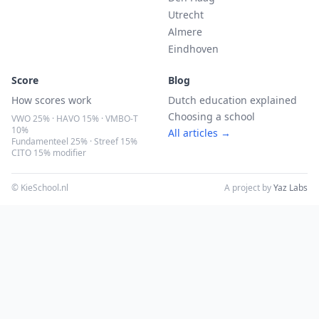
Utrecht
Almere
Eindhoven
Score
Blog
How scores work
Dutch education explained
Choosing a school
VWO 25% · HAVO 15% · VMBO-T
10%
All articles →
Fundamenteel 25% · Streef 15%
CITO 15% modifier
© KieSchool.nl
A project by
Yaz Labs