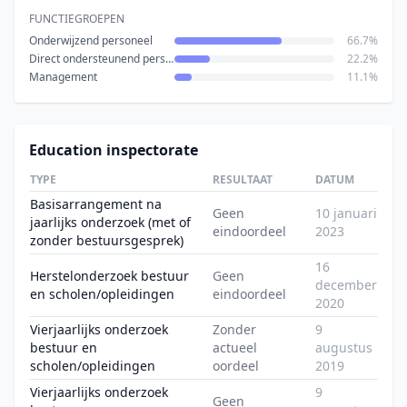
FUNCTIEGROEPEN
Onderwijzend personeel
66.7%
Direct ondersteunend personeel
22.2%
Management
11.1%
Education inspectorate
TYPE
RESULTAAT
DATUM
Basisarrangement na
Geen
10 januari
jaarlijks onderzoek (met of
eindoordeel
2023
zonder bestuursgesprek)
16
Herstelonderzoek bestuur
Geen
december
en scholen/opleidingen
eindoordeel
2020
Vierjaarlijks onderzoek
Zonder
9
bestuur en
actueel
augustus
scholen/opleidingen
oordeel
2019
Vierjaarlijks onderzoek
9
Geen