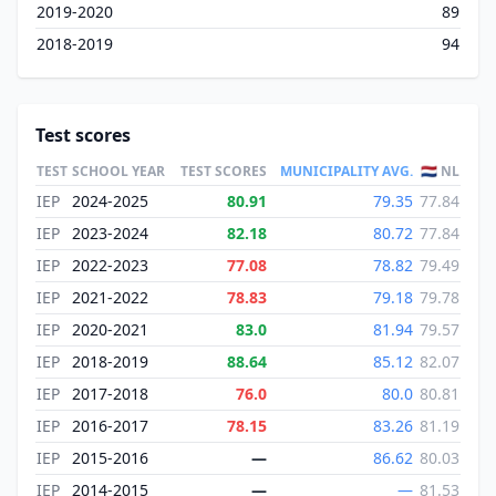
2019-2020
89
2018-2019
94
Test scores
TEST
SCHOOL YEAR
TEST SCORES
MUNICIPALITY AVG.
🇳🇱 NL
IEP
2024-2025
80.91
79.35
77.84
IEP
2023-2024
82.18
80.72
77.84
IEP
2022-2023
77.08
78.82
79.49
IEP
2021-2022
78.83
79.18
79.78
IEP
2020-2021
83.0
81.94
79.57
IEP
2018-2019
88.64
85.12
82.07
IEP
2017-2018
76.0
80.0
80.81
IEP
2016-2017
78.15
83.26
81.19
IEP
2015-2016
—
86.62
80.03
IEP
2014-2015
—
—
81.53