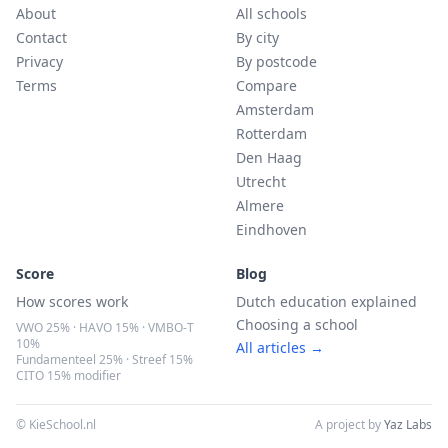
About
All schools
Contact
By city
Privacy
By postcode
Terms
Compare
Amsterdam
Rotterdam
Den Haag
Utrecht
Almere
Eindhoven
Score
Blog
How scores work
Dutch education explained
Choosing a school
VWO 25% · HAVO 15% · VMBO-T
10%
All articles →
Fundamenteel 25% · Streef 15%
CITO 15% modifier
© KieSchool.nl
A project by
Yaz Labs