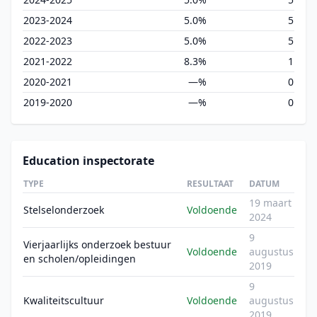
2023-2024
5.0%
5
2022-2023
5.0%
5
2021-2022
8.3%
1
2020-2021
—%
0
2019-2020
—%
0
Education inspectorate
TYPE
RESULTAAT
DATUM
19 maart
Stelselonderzoek
Voldoende
2024
9
Vierjaarlijks onderzoek bestuur
Voldoende
augustus
en scholen/opleidingen
2019
9
Kwaliteitscultuur
Voldoende
augustus
2019