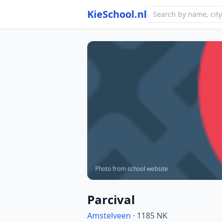
KieSchool.nl
Photo from school website
Parcival
Amstelveen
· 1185 NK