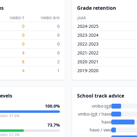
es
Grade retention
VMBO-T
VMBO-B/K
JAAR
0
0
2024-2025
0
0
2023-2024
0
0
2022-2023
4
0
2021-2022
8
2
2020-2021
4
1
2019-2020
evels
School track advice
100.0%
vmbo-(g)t
vmbo-(g)t / havo
holen: 97.6%
havo
73.7%
havo / vwo
holen: 67.3%