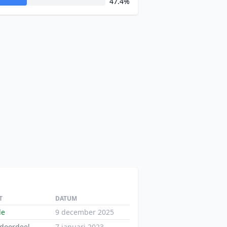
47.4%
T
DATUM
de
9 december 2025
doordeel
7 januari 2023