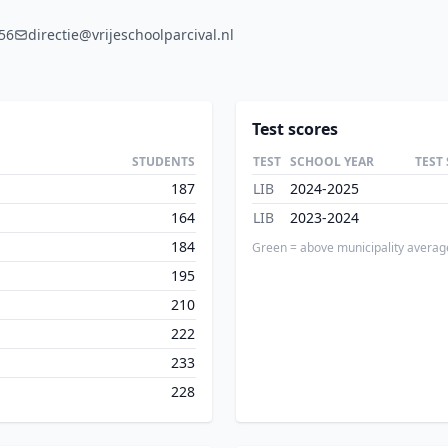
56
directie@vrijeschoolparcival.nl
Test scores
STUDENTS
TEST
SCHOOL YEAR
TEST
187
LIB
2024-2025
164
LIB
2023-2024
184
Green = above municipality averag
195
210
222
233
228