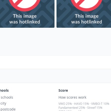
hools
Score
l schools
How scores work
 city
VWO 25% · HAVO 15% · VMBO-T 10%
Fundamenteel 25% · Streef 15%
 postcode