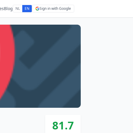
es
Blog
NL
EN
Sign in with Google
81.7