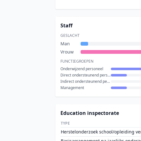
Staff
GESLACHT
Man
Vrouw
FUNCTIEGROEPEN
Onderwijzend personeel
Direct ondersteunend personeel
Indirect ondersteunend personeel
Management
Education inspectorate
TYPE
Herstelonderzoek school/opleiding ve
Basisarrangement na jaarlijks onderz