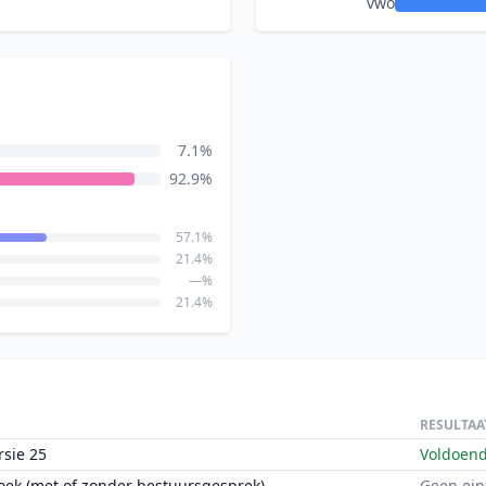
vwo
7.1%
92.9%
57.1%
21.4%
—%
21.4%
RESULTAA
rsie 25
Voldoen
oek (met of zonder bestuursgesprek)
Geen ein