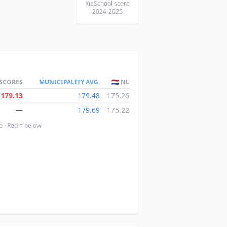
KieSchool score
2024-2025
 SCORES
MUNICIPALITY AVG.
🇳🇱 NL
179.13
179.48
175.26
—
179.69
175.22
e · Red = below