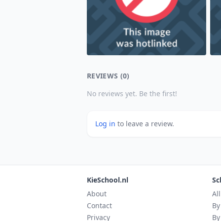
REVIEWS (0)
No reviews yet. Be the first!
Log in
to leave a review.
KieSchool.nl
Sc
About
Al
Contact
By
Privacy
By