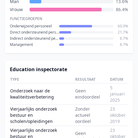
Man
13.6%
Vrouw
86.4%
FUNCTIEGROEPEN
Onderwijzend personeel
60.9%
Direct ondersteunend personeel
21.7%
Indirect ondersteunend personeel
8.7%
Management
8.7%
Education inspectorate
TYPE
RESULTAAT
DATUM
5
Onderzoek naar de
Geen
januari
kwaliteitsverbetering
eindoordeel
2025
Vierjaarlijks onderzoek
Zonder
23
bestuur en
actueel
oktober
scholen/opleidingen
oordeel
2019
Vierjaarlijks onderzoek
23
Geen
bestuur en
oktober