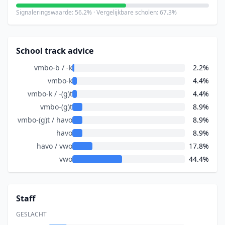
Signaleringswaarde: 56.2% · Vergelijkbare scholen: 67.3%
School track advice
vmbo-b / -k
2.2%
vmbo-k
4.4%
vmbo-k / -(g)t
4.4%
vmbo-(g)t
8.9%
vmbo-(g)t / havo
8.9%
havo
8.9%
havo / vwo
17.8%
vwo
44.4%
Staff
GESLACHT