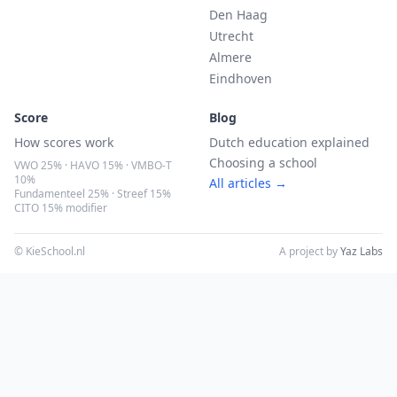
Den Haag
Utrecht
Almere
Eindhoven
Score
Blog
How scores work
Dutch education explained
Choosing a school
VWO 25% · HAVO 15% · VMBO-T
10%
All articles →
Fundamenteel 25% · Streef 15%
CITO 15% modifier
© KieSchool.nl
A project by
Yaz Labs