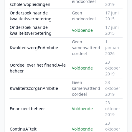
eindoordeel
scholen/opleidingen
2019
Onderzoek naar de
Geen
17 juni
kwaliteitsverbetering
eindoordeel
2015
Onderzoek naar de
17 juni
Voldoende
kwaliteitsverbetering
2015
Geen
1
KwaliteitszorgEnAmbitie
samenvattend
januari
oordeel
2026
23
Oordeel over het financiÃ«le
Voldoende
oktober
beheer
2019
Geen
23
KwaliteitszorgEnAmbitie
samenvattend
oktober
oordeel
2019
23
Financieel beheer
Voldoende
oktober
2019
23
ContinuÃ¯teit
Voldoende
oktober