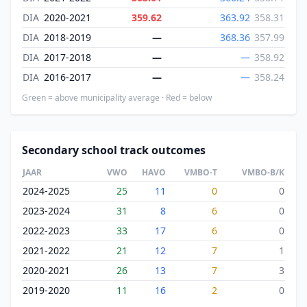
DIA
2020-2021
359.62
363.92
358.31
DIA
2018-2019
—
368.36
357.99
DIA
2017-2018
—
—
358.92
DIA
2016-2017
—
—
358.24
Green = above municipality average · Red = below
Secondary school track outcomes
JAAR
VWO
HAVO
VMBO-T
VMBO-B/K
2024-2025
25
11
0
0
2023-2024
31
8
6
0
2022-2023
33
17
6
0
2021-2022
21
12
7
1
2020-2021
26
13
7
3
2019-2020
11
16
2
0