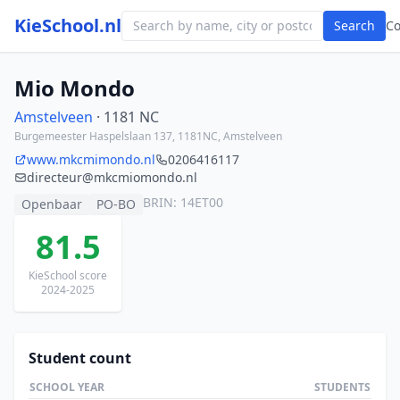
KieSchool.nl
Search
C
Mio Mondo
Amstelveen
· 1181 NC
Burgemeester Haspelslaan 137, 1181NC, Amstelveen
www.mkcmimondo.nl
0206416117
directeur@mkcmiomondo.nl
BRIN: 14ET00
Openbaar
PO-BO
81.5
KieSchool score
2024-2025
Student count
SCHOOL YEAR
STUDENTS