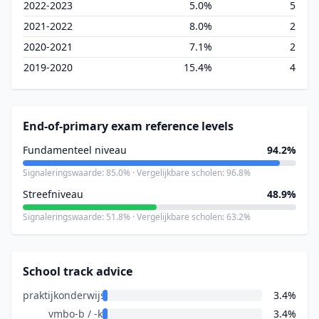
2022-2023
5.0%
5
2021-2022
8.0%
2
2020-2021
7.1%
2
2019-2020
15.4%
4
End-of-primary exam reference levels
Fundamenteel niveau
94.2%
Signaleringswaarde: 85.0% · Vergelijkbare scholen: 96.8%
Streefniveau
48.9%
Signaleringswaarde: 51.8% · Vergelijkbare scholen: 63.2%
School track advice
praktijkonderwijs
3.4%
vmbo-b / -k
3.4%