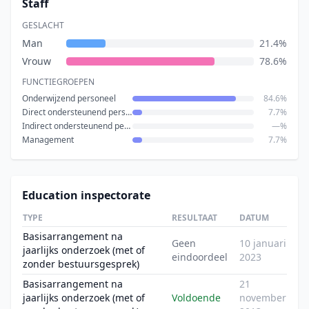
Staff
GESLACHT
Man
21.4%
Vrouw
78.6%
FUNCTIEGROEPEN
Onderwijzend personeel
84.6%
Direct ondersteunend personeel
7.7%
Indirect ondersteunend personeel
—%
Management
7.7%
Education inspectorate
TYPE
RESULTAAT
DATUM
Basisarrangement na
Geen
10 januari
jaarlijks onderzoek (met of
eindoordeel
2023
zonder bestuursgesprek)
Basisarrangement na
21
jaarlijks onderzoek (met of
Voldoende
november