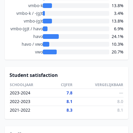
vmbo-k
13.8%
vmbo-k / -(g)t
3.4%
vmbo-(g)t
13.8%
vmbo-(g)t / havo
6.9%
havo
24.1%
havo / vwo
10.3%
vwo
20.7%
Student satisfaction
SCHOOLJAAR
CIJFER
VERGELIJKBAAR
2023-2024
7.8
—
2022-2023
8.1
8.0
2021-2022
8.3
8.1