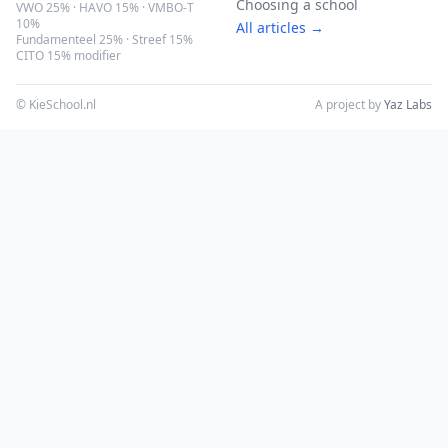
Choosing a school
VWO 25% · HAVO 15% · VMBO-T
10%
All articles →
Fundamenteel 25% · Streef 15%
CITO 15% modifier
© KieSchool.nl
A project by
Yaz Labs