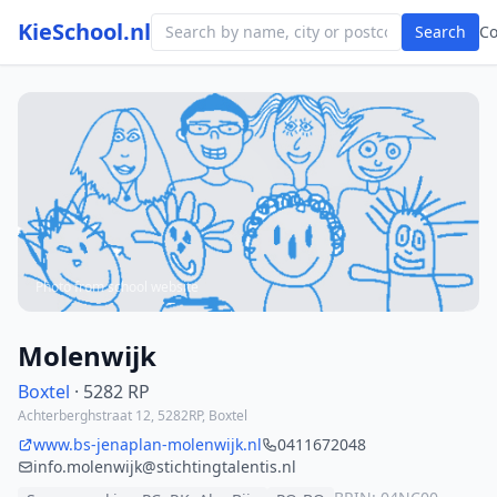
KieSchool.nl
Search
C
Photo from school website
Molenwijk
Boxtel
· 5282 RP
Achterberghstraat 12, 5282RP, Boxtel
www.bs-jenaplan-molenwijk.nl
0411672048
info.molenwijk@stichtingtalentis.nl