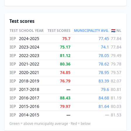
Test scores
TEST
SCHOOL YEAR
TEST SCORES
MUNICIPALITY AVG.
🇳🇱 NL
IEP
2024-2025
75.7
77.45
77.84
IEP
2023-2024
75.17
74.1
77.84
IEP
2022-2023
81.12
78.05
79.49
IEP
2021-2022
80.36
78.62
79.78
IEP
2020-2021
74.85
78.95
79.57
IEP
2018-2019
76.79
83.39
82.07
IEP
2017-2018
—
79.6
80.81
IEP
2016-2017
88.43
84.68
81.19
IEP
2015-2016
79.97
81.64
80.03
IEP
2014-2015
—
—
81.53
Green = above municipality average · Red = below