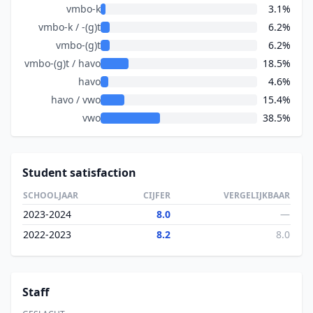
vmbo-k
3.1%
vmbo-k / -(g)t
6.2%
vmbo-(g)t
6.2%
vmbo-(g)t / havo
18.5%
havo
4.6%
havo / vwo
15.4%
vwo
38.5%
Student satisfaction
SCHOOLJAAR
CIJFER
VERGELIJKBAAR
2023-2024
8.0
—
2022-2023
8.2
8.0
Staff