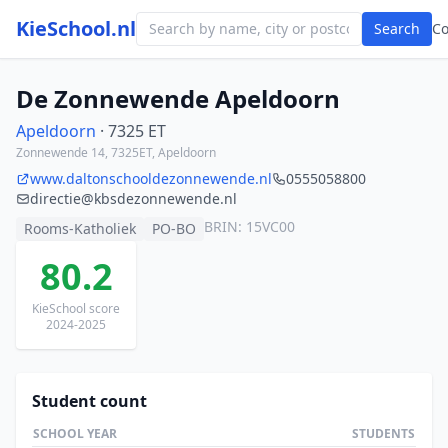
KieSchool.nl
Search
C
De Zonnewende Apeldoorn
Apeldoorn
· 7325 ET
Zonnewende 14, 7325ET, Apeldoorn
www.daltonschooldezonnewende.nl
0555058800
directie@kbsdezonnewende.nl
BRIN: 15VC00
Rooms-Katholiek
PO-BO
80.2
KieSchool score
2024-2025
Student count
SCHOOL YEAR
STUDENTS