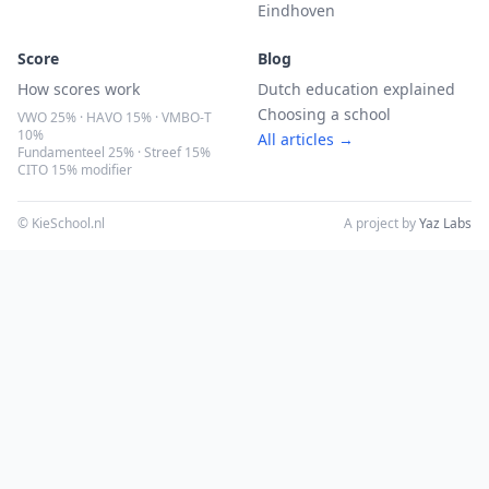
Eindhoven
Score
Blog
How scores work
Dutch education explained
Choosing a school
VWO 25% · HAVO 15% · VMBO-T
10%
All articles →
Fundamenteel 25% · Streef 15%
CITO 15% modifier
© KieSchool.nl
A project by
Yaz Labs