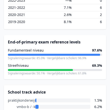
2022-2023
—%
0
2021-2022
7.1%
6
2020-2021
2.6%
2
2019-2020
8.1%
6
End-of-primary exam reference levels
Fundamenteel niveau
97.6%
Signaleringswaarde: 85.0% · Vergelijkbare scholen: 96.9%
Streefniveau
69.3%
Signaleringswaarde: 50.1% · Vergelijkbare scholen: 61.8%
School track advice
praktijkonderwijs
1.5%
vmbo-b / -k
6.2%