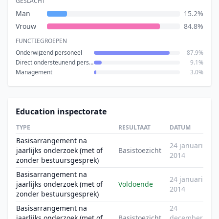
GESLACHT
Man
15.2%
Vrouw
84.8%
FUNCTIEGROEPEN
Onderwijzend personeel
87.9%
Direct ondersteunend personeel
9.1%
Management
3.0%
Education inspectorate
TYPE
RESULTAAT
DATUM
Basisarrangement na
24 januari
jaarlijks onderzoek (met of
Basistoezicht
2014
zonder bestuursgesprek)
Basisarrangement na
24 januari
jaarlijks onderzoek (met of
Voldoende
2014
zonder bestuursgesprek)
Basisarrangement na
24
jaarlijks onderzoek (met of
Basistoezicht
december