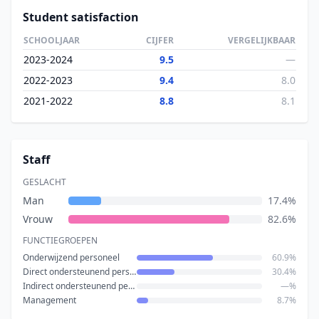
Student satisfaction
SCHOOLJAAR
CIJFER
VERGELIJKBAAR
2023-2024
9.5
—
2022-2023
9.4
8.0
2021-2022
8.8
8.1
Staff
GESLACHT
Man
17.4%
Vrouw
82.6%
FUNCTIEGROEPEN
Onderwijzend personeel
60.9%
Direct ondersteunend personeel
30.4%
Indirect ondersteunend personeel
—%
Management
8.7%