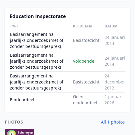
Education inspectorate
TYPE
RESULTAAT
DATUM
Basisarrangement na
24 januari
jaarlijks onderzoek (met of
Basistoezicht
2014
zonder bestuursgesprek)
Basisarrangement na
24 januari
jaarlijks onderzoek (met of
Voldoende
2014
zonder bestuursgesprek)
Basisarrangement na
24
jaarlijks onderzoek (met of
Basistoezicht
december
zonder bestuursgesprek)
2013
Geen
1 januari
Eindoordeel
eindoordeel
2026
PHOTOS
All 1 photos →