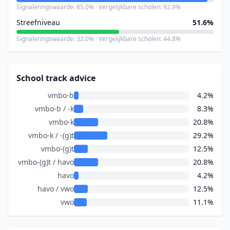
Signaleringswaarde: 85.0% · Vergelijkbare scholen: 92.9%
Streefniveau
51.6%
Signaleringswaarde: 32.0% · Vergelijkbare scholen: 44.8%
School track advice
vmbo-b
4.2%
vmbo-b / -k
8.3%
vmbo-k
20.8%
vmbo-k / -(g)t
29.2%
vmbo-(g)t
12.5%
vmbo-(g)t / havo
20.8%
havo
4.2%
havo / vwo
12.5%
vwo
11.1%