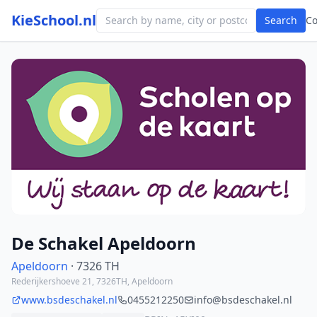
KieSchool.nl
Search
C
Photo from school website
De Schakel Apeldoorn
Apeldoorn
· 7326 TH
Rederijkershoeve 21, 7326TH, Apeldoorn
www.bsdeschakel.nl
0455212250
info@bsdeschakel.nl