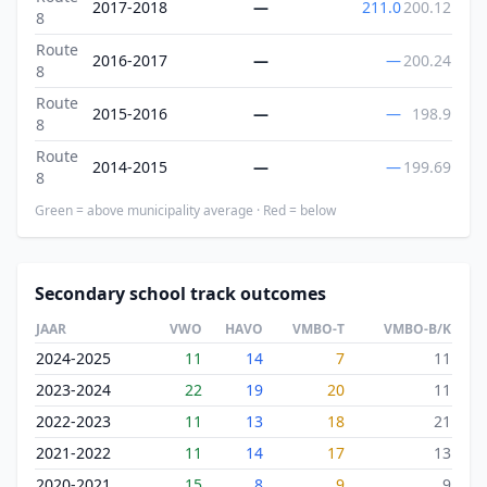
2017-2018
—
211.0
200.12
8
Route
2016-2017
—
—
200.24
8
Route
2015-2016
—
—
198.9
8
Route
2014-2015
—
—
199.69
8
Green = above municipality average · Red = below
Secondary school track outcomes
JAAR
VWO
HAVO
VMBO-T
VMBO-B/K
2024-2025
11
14
7
11
2023-2024
22
19
20
11
2022-2023
11
13
18
21
2021-2022
11
14
17
13
2020-2021
15
8
9
9