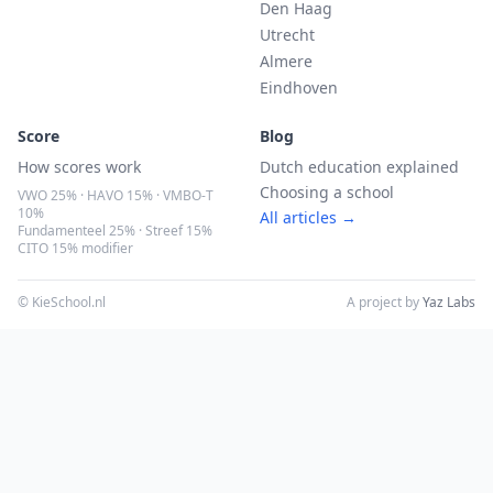
Den Haag
Utrecht
Almere
Eindhoven
Score
Blog
How scores work
Dutch education explained
Choosing a school
VWO 25% · HAVO 15% · VMBO-T
10%
All articles →
Fundamenteel 25% · Streef 15%
CITO 15% modifier
© KieSchool.nl
A project by
Yaz Labs