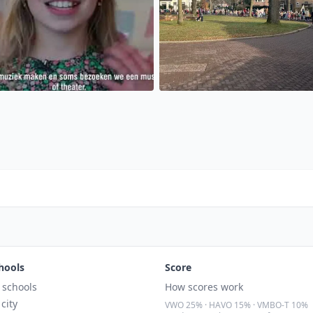
hools
Score
l schools
How scores work
 city
VWO 25% · HAVO 15% · VMBO-T 10%