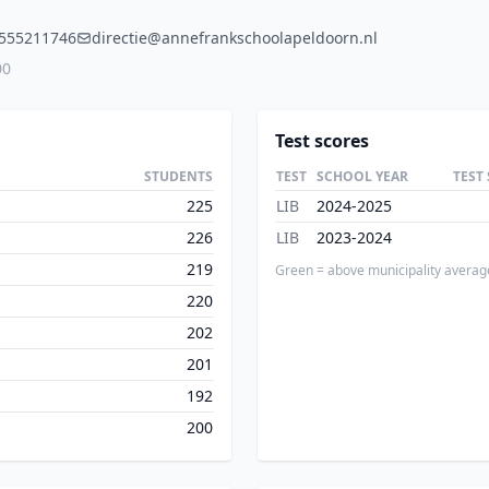
555211746
directie@annefrankschoolapeldoorn.nl
00
Test scores
STUDENTS
TEST
SCHOOL YEAR
TEST
225
LIB
2024-2025
226
LIB
2023-2024
219
Green = above municipality averag
220
202
201
192
200