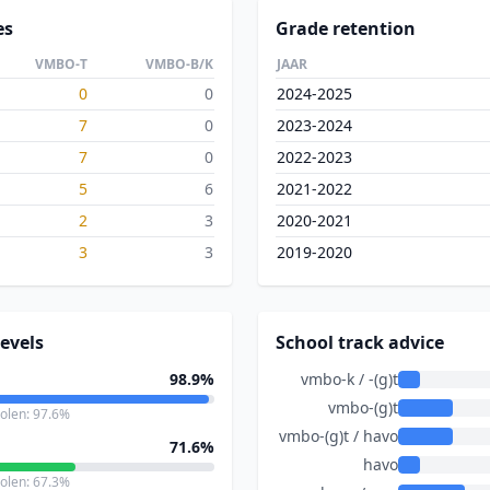
es
Grade retention
VMBO-T
VMBO-B/K
JAAR
0
0
2024-2025
7
0
2023-2024
7
0
2022-2023
5
6
2021-2022
2
3
2020-2021
3
3
2019-2020
evels
School track advice
98.9%
vmbo-k / -(g)t
vmbo-(g)t
holen: 97.6%
vmbo-(g)t / havo
71.6%
havo
holen: 67.3%