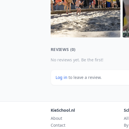
REVIEWS (0)
No reviews yet. Be the first!
Log in
to leave a review.
KieSchool.nl
Sc
About
Al
Contact
By