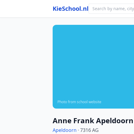
KieSchool.nl
Photo from school website
Anne Frank Apeldoorn
Apeldoorn
· 7316 AG