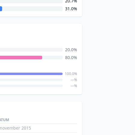
20.7%
31.0%
20.0%
80.0%
100.0%
—%
—%
ATUM
 november 2015