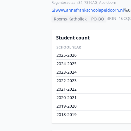
Regentesselaan 34, 7316AG, Apeldoorn
www.annefrankschoolapeldoorn.nl
0
BRIN: 16CQ
Rooms-Katholiek
PO-BO
Student count
SCHOOL YEAR
2025-2026
2024-2025
2023-2024
2022-2023
2021-2022
2020-2021
2019-2020
2018-2019