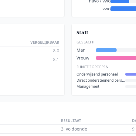
havo / vwo
vwo
Staff
GESLACHT
VERGELIJKBAAR
Man
8.0
Vrouw
8.1
FUNCTIEGROEPEN
Onderwijzend personeel
Direct ondersteunend personeel
Management
RESULTAAT
D
3: voldoende
9