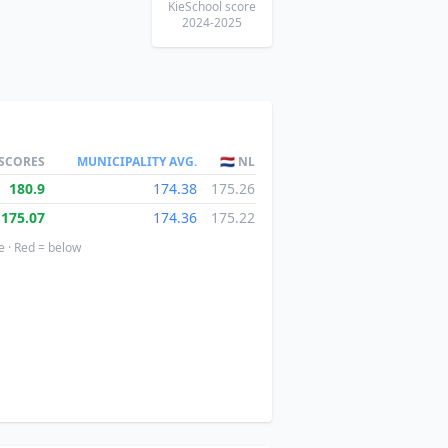
KieSchool score
2024-2025
 SCORES
MUNICIPALITY AVG.
🇳🇱 NL
180.9
174.38
175.26
175.07
174.36
175.22
e · Red = below