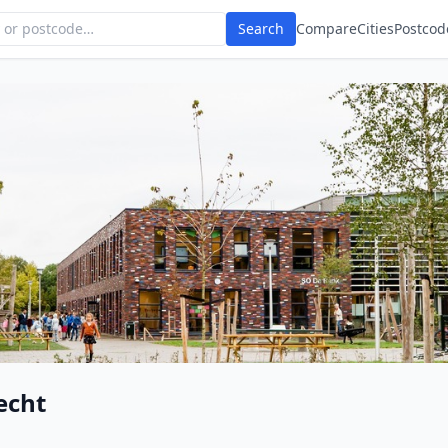
Search
Compare
Cities
Postcod
echt