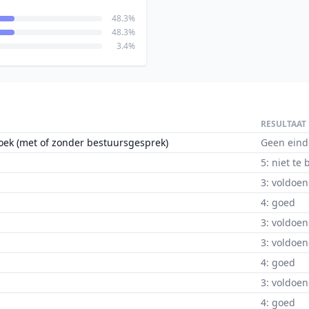
48.3%
48.3%
3.4%
RESULTAAT
oek (met of zonder bestuursgesprek)
Geen eind
5: niet te
3: voldoe
4: goed
3: voldoe
3: voldoe
4: goed
3: voldoe
4: goed