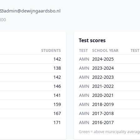
admin@dewijngaardsbo.nl
M00
Test scores
STUDENTS
TEST
SCHOOL YEAR
TEST
142
AMN
2024-2025
138
AMN
2023-2024
142
AMN
2022-2023
146
AMN
2021-2022
141
AMN
2020-2021
159
AMN
2018-2019
167
AMN
2017-2018
171
AMN
2016-2017
Green = above municipality averag