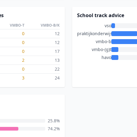
es
School track advice
VMBO-T
VMBO-B/K
vso
0
12
praktijkonderwijs
vmbo-b
0
12
vmbo-(g)t
0
17
havo
2
13
0
22
3
24
25.8%
74.2%