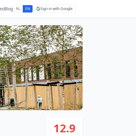
es
Blog
NL
EN
Sign in with Google
12.9