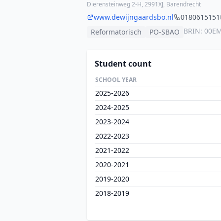
Dierensteinweg 2-H, 2991XJ, Barendrecht
www.dewijngaardsbo.nl
0180615151
BRIN: 00E
Reformatorisch
PO-SBAO
Student count
SCHOOL YEAR
2025-2026
2024-2025
2023-2024
2022-2023
2021-2022
2020-2021
2019-2020
2018-2019