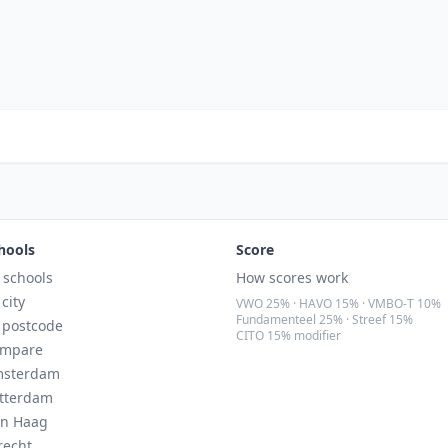
hools
Score
l schools
How scores work
 city
VWO 25% · HAVO 15% · VMBO-T 10%
Fundamenteel 25% · Streef 15%
 postcode
CITO 15% modifier
mpare
sterdam
tterdam
n Haag
recht