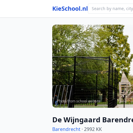
KieSchool.nl
Photo from school website
De Wijngaard Barendr
Barendrecht
· 2992 KK