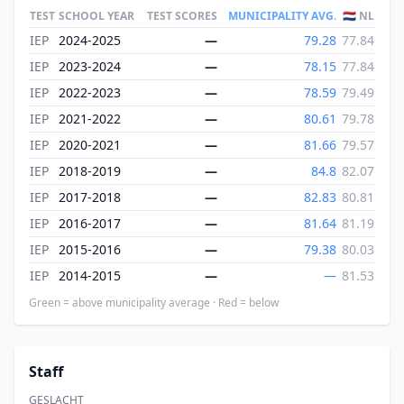
TEST
SCHOOL YEAR
TEST SCORES
MUNICIPALITY AVG.
🇳🇱 NL
IEP
2024-2025
—
79.28
77.84
IEP
2023-2024
—
78.15
77.84
IEP
2022-2023
—
78.59
79.49
IEP
2021-2022
—
80.61
79.78
IEP
2020-2021
—
81.66
79.57
IEP
2018-2019
—
84.8
82.07
IEP
2017-2018
—
82.83
80.81
IEP
2016-2017
—
81.64
81.19
IEP
2015-2016
—
79.38
80.03
IEP
2014-2015
—
—
81.53
Green = above municipality average · Red = below
Staff
GESLACHT