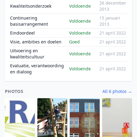
26 december
Kwaliteitsonderzoek
Voldoende
2013
Continuering
15 januari
Voldoende
basisarrangement
2013
Eindoordeel
Voldoende
21 april 2022
Visie, ambities en doelen
Goed
21 april 2022
Uitvoering en
Voldoende
21 april 2022
kwaliteitscultuur
Evaluatie, verantwoording
Voldoende
21 april 2022
en dialoog
PHOTOS
All 6 photos →