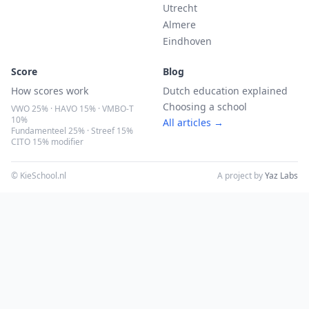
Utrecht
Almere
Eindhoven
Score
Blog
How scores work
Dutch education explained
Choosing a school
VWO 25% · HAVO 15% · VMBO-T
10%
All articles →
Fundamenteel 25% · Streef 15%
CITO 15% modifier
© KieSchool.nl
A project by
Yaz Labs