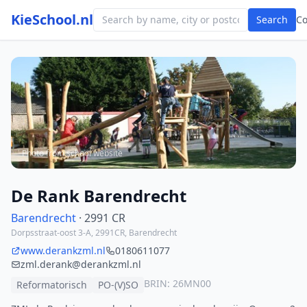
KieSchool.nl
Search
C
Photo from school website
De Rank Barendrecht
Barendrecht
· 2991 CR
Dorpsstraat-oost 3-A, 2991CR, Barendrecht
www.derankzml.nl
0180611077
zml.derank@derankzml.nl
BRIN: 26MN00
Reformatorisch
PO-(V)SO