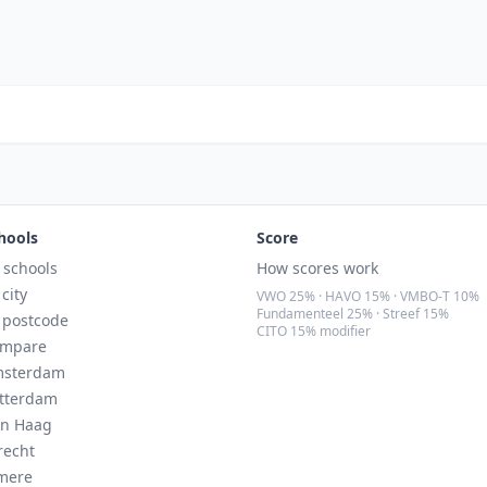
hools
Score
l schools
How scores work
 city
VWO 25% · HAVO 15% · VMBO-T 10%
Fundamenteel 25% · Streef 15%
 postcode
CITO 15% modifier
mpare
sterdam
tterdam
n Haag
recht
mere