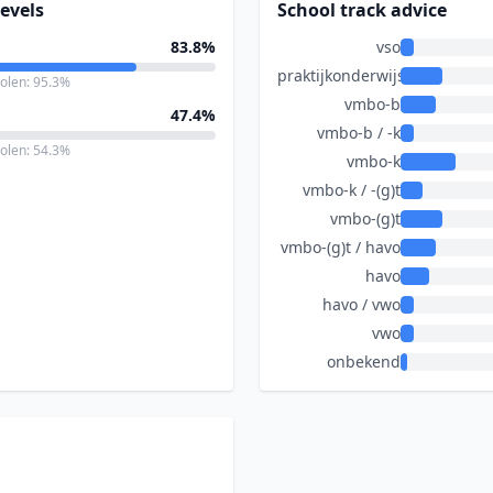
evels
School track advice
83.8%
vso
praktijkonderwijs
holen: 95.3%
vmbo-b
47.4%
vmbo-b / -k
holen: 54.3%
vmbo-k
vmbo-k / -(g)t
vmbo-(g)t
vmbo-(g)t / havo
havo
havo / vwo
vwo
onbekend