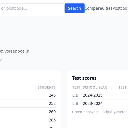
Search
Compare
Cities
Postcod
o@vorsenpoel.nl
0
Test scores
STUDENTS
TEST
SCHOOL YEAR
TEST
245
LIB
2024-2025
252
LIB
2023-2024
260
Green = above municipality averag
286