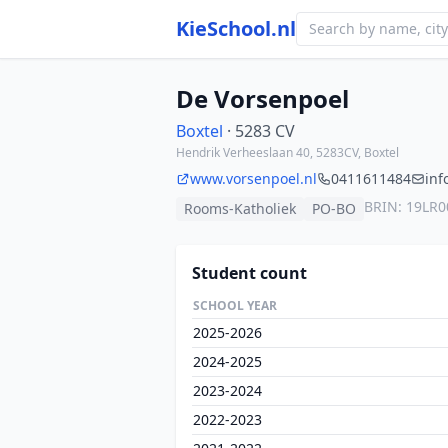
KieSchool.nl
De Vorsenpoel
Boxtel
· 5283 CV
Hendrik Verheeslaan 40, 5283CV, Boxtel
www.vorsenpoel.nl
0411611484
inf
BRIN: 19LR0
Rooms-Katholiek
PO-BO
Student count
SCHOOL YEAR
2025-2026
2024-2025
2023-2024
2022-2023