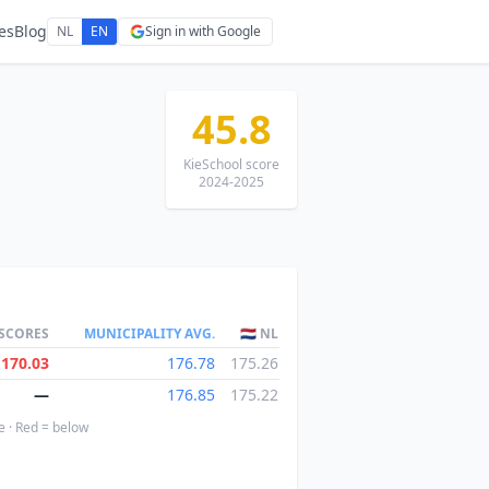
es
Blog
NL
EN
Sign in with Google
45.8
KieSchool score
2024-2025
 SCORES
MUNICIPALITY AVG.
🇳🇱 NL
170.03
176.78
175.26
—
176.85
175.22
e · Red = below