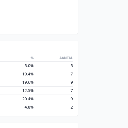
%
AANTAL
5.0%
5
19.4%
7
19.6%
9
12.5%
7
20.4%
9
4.8%
2