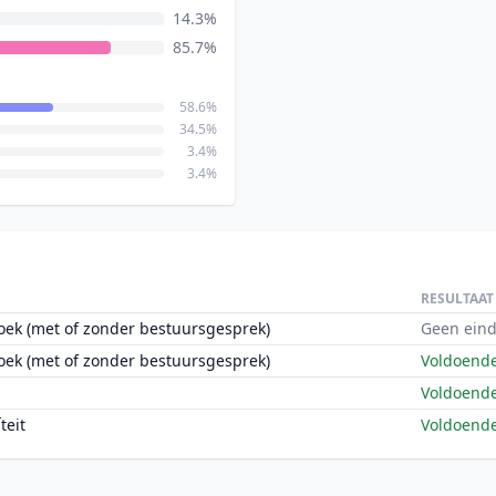
14.3%
85.7%
58.6%
34.5%
3.4%
3.4%
RESULTAAT
oek (met of zonder bestuursgesprek)
Geen eind
oek (met of zonder bestuursgesprek)
Voldoend
Voldoend
teit
Voldoend