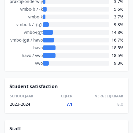
praktijkonderwijs
3.7%
vmbo-b / -k
5.6%
vmbo-k
3.7%
vmbo-k / -(g)t
9.3%
vmbo-(g)t
14.8%
vmbo-(g)t / havo
16.7%
havo
18.5%
havo / vwo
18.5%
vwo
9.3%
Student satisfaction
SCHOOLJAAR
CIJFER
VERGELIJKBAAR
2023-2024
7.1
8.0
Staff