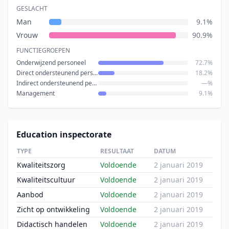
GESLACHT
Man
9.1%
Vrouw
90.9%
FUNCTIEGROEPEN
Onderwijzend personeel
72.7%
Direct ondersteunend personeel
18.2%
Indirect ondersteunend personeel
—%
Management
9.1%
Education inspectorate
TYPE
RESULTAAT
DATUM
Kwaliteitszorg
Voldoende
2 januari 2019
Kwaliteitscultuur
Voldoende
2 januari 2019
Aanbod
Voldoende
2 januari 2019
Zicht op ontwikkeling
Voldoende
2 januari 2019
Didactisch handelen
Voldoende
2 januari 2019