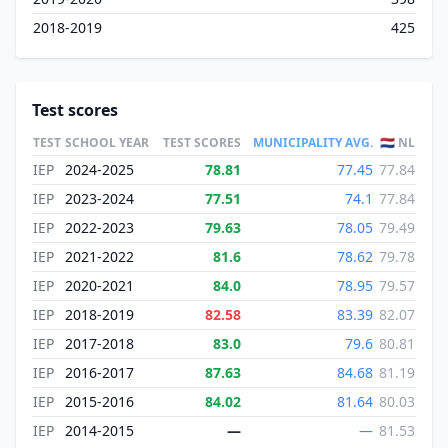
2018-2019
425
Test scores
TEST
SCHOOL YEAR
TEST SCORES
MUNICIPALITY AVG.
🇳🇱 NL
IEP
2024-2025
78.81
77.45
77.84
IEP
2023-2024
77.51
74.1
77.84
IEP
2022-2023
79.63
78.05
79.49
IEP
2021-2022
81.6
78.62
79.78
IEP
2020-2021
84.0
78.95
79.57
IEP
2018-2019
82.58
83.39
82.07
IEP
2017-2018
83.0
79.6
80.81
IEP
2016-2017
87.63
84.68
81.19
IEP
2015-2016
84.02
81.64
80.03
IEP
2014-2015
—
—
81.53