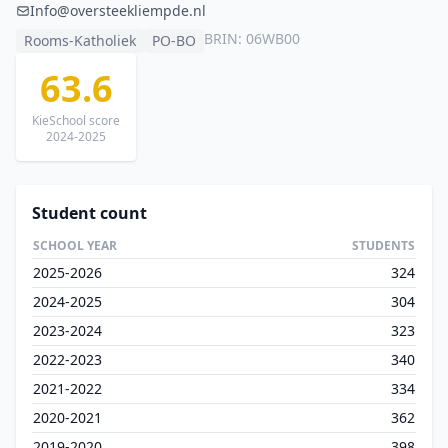
Info@oversteekliempde.nl
BRIN: 06WB00
Rooms-Katholiek
PO-BO
63.6
KieSchool score
2024-2025
Student count
SCHOOL YEAR
STUDENTS
2025-2026
324
2024-2025
304
2023-2024
323
2022-2023
340
2021-2022
334
2020-2021
362
2019-2020
398