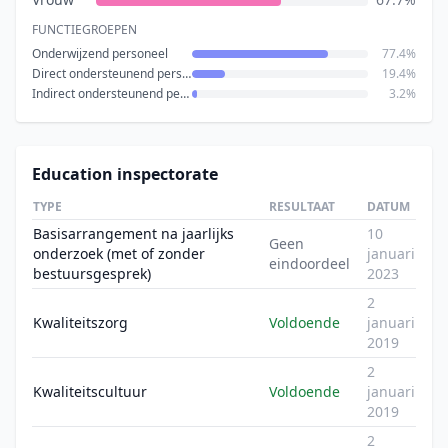
FUNCTIEGROEPEN
Onderwijzend personeel
77.4%
Direct ondersteunend personeel
19.4%
Indirect ondersteunend personeel
3.2%
Education inspectorate
TYPE
RESULTAAT
DATUM
Basisarrangement na jaarlijks
10
Geen
onderzoek (met of zonder
januari
eindoordeel
bestuursgesprek)
2023
2
Kwaliteitszorg
Voldoende
januari
2019
2
Kwaliteitscultuur
Voldoende
januari
2019
2