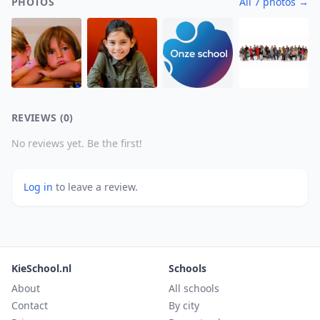
PHOTOS
All 7 photos →
REVIEWS (0)
No reviews yet. Be the first!
Log in
to leave a review.
KieSchool.nl
Schools
About
All schools
Contact
By city