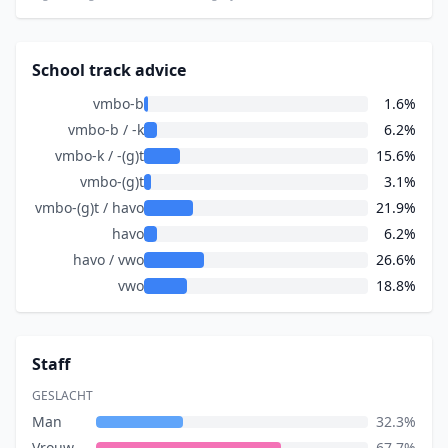
School track advice
vmbo-b
1.6%
vmbo-b / -k
6.2%
vmbo-k / -(g)t
15.6%
vmbo-(g)t
3.1%
vmbo-(g)t / havo
21.9%
havo
6.2%
havo / vwo
26.6%
vwo
18.8%
Staff
GESLACHT
Man
32.3%
Vrouw
67.7%