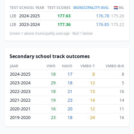
TEST
SCHOOL YEAR
TEST SCORES
MUNICIPALITY AVG.
🇳🇱 NL
LIB
2024-2025
177.63
176.78
175.26
LIB
2023-2024
177.36
176.85
175.22
Green = above municipality average · Red = below
Secondary school track outcomes
JAAR
VWO
HAVO
VMBO-T
VMBO-B/K
2024-2025
18
17
8
8
2023-2024
29
18
12
5
2022-2023
18
21
13
16
2021-2022
19
23
14
14
2020-2021
16
20
12
11
2019-2020
23
18
24
16