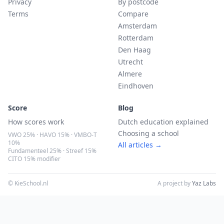
Privacy
By postcode
Terms
Compare
Amsterdam
Rotterdam
Den Haag
Utrecht
Almere
Eindhoven
Score
Blog
How scores work
Dutch education explained
Choosing a school
VWO 25% · HAVO 15% · VMBO-T
10%
All articles →
Fundamenteel 25% · Streef 15%
CITO 15% modifier
© KieSchool.nl
A project by
Yaz Labs