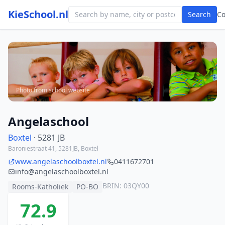
KieSchool.nl
Search
C
Photo from school website
Angelaschool
Boxtel
· 5281 JB
Baroniestraat 41, 5281JB, Boxtel
www.angelaschoolboxtel.nl
0411672701
info@angelaschoolboxtel.nl
BRIN: 03QY00
Rooms-Katholiek
PO-BO
72.9