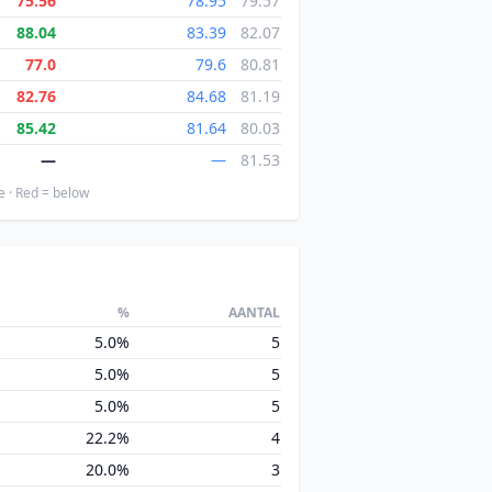
75.56
78.95
79.57
88.04
83.39
82.07
77.0
79.6
80.81
82.76
84.68
81.19
85.42
81.64
80.03
—
—
81.53
e · Red = below
%
AANTAL
5.0%
5
5.0%
5
5.0%
5
22.2%
4
20.0%
3