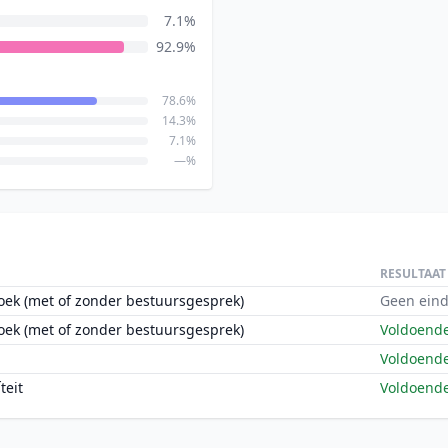
7.1%
92.9%
78.6%
14.3%
7.1%
—%
RESULTAAT
oek (met of zonder bestuursgesprek)
Geen eind
oek (met of zonder bestuursgesprek)
Voldoend
Voldoend
teit
Voldoend