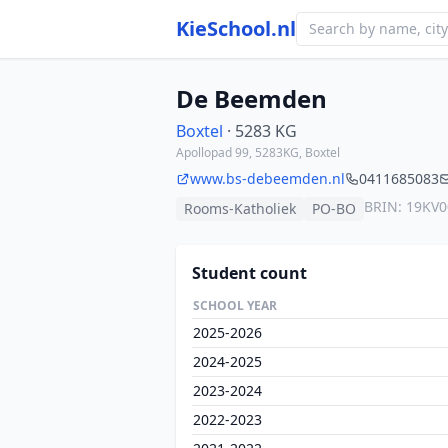
KieSchool.nl
De Beemden
Boxtel
· 5283 KG
Apollopad 99, 5283KG, Boxtel
www.bs-debeemden.nl
0411685083
BRIN: 19KV0
Rooms-Katholiek
PO-BO
Student count
SCHOOL YEAR
2025-2026
2024-2025
2023-2024
2022-2023