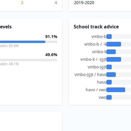
2
4
2019-2020
evels
School track advice
91.1%
vmbo-b
vmbo-b / -k
holen: 93.9%
vmbo-k
49.6%
vmbo-k / -(g)t
holen: 49.1%
vmbo-(g)t
vmbo-(g)t / havo
havo
havo / vwo
vwo