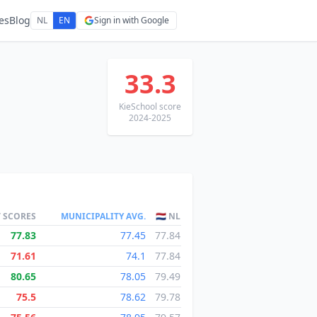
es
Blog
NL
EN
Sign in with Google
33.3
KieSchool score
2024-2025
T SCORES
MUNICIPALITY AVG.
🇳🇱 NL
77.83
77.45
77.84
71.61
74.1
77.84
80.65
78.05
79.49
75.5
78.62
79.78