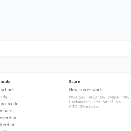
hools
Score
l schools
How scores work
 city
VWO 25% · HAVO 15% · VMBO-T 10%
Fundamenteel 25% · Streef 15%
 postcode
CITO 15% modifier
mpare
sterdam
tterdam