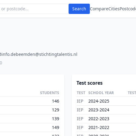
Search
Compare
Cities
Postcod
info.debeemden@stichtingtalentis.nl
0
Test scores
STUDENTS
TEST
SCHOOL YEAR
TES
146
IEP
2024-2025
129
IEP
2023-2024
139
IEP
2022-2023
149
IEP
2021-2022