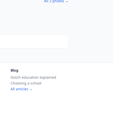
All 2 photos →
Blog
Dutch education explained
Choosing a school
All articles →