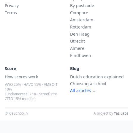
Privacy
By postcode
Terms
Compare
Amsterdam
Rotterdam
Den Haag
Utrecht
Almere
Eindhoven
Score
Blog
How scores work
Dutch education explained
Choosing a school
VWO 25% · HAVO 15% · VMBO-T
10%
All articles →
Fundamenteel 25% · Streef 15%
CITO 15% modifier
© KieSchool.nl
A project by
Yaz Labs