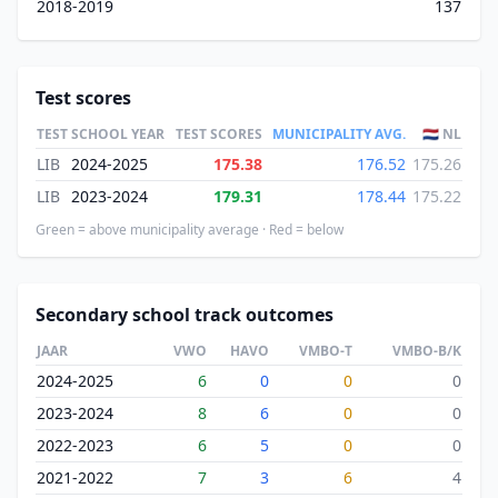
2018-2019
137
Test scores
TEST
SCHOOL YEAR
TEST SCORES
MUNICIPALITY AVG.
🇳🇱 NL
LIB
2024-2025
175.38
176.52
175.26
LIB
2023-2024
179.31
178.44
175.22
Green = above municipality average · Red = below
Secondary school track outcomes
JAAR
VWO
HAVO
VMBO-T
VMBO-B/K
2024-2025
6
0
0
0
2023-2024
8
6
0
0
2022-2023
6
5
0
0
2021-2022
7
3
6
4