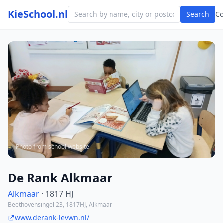
KieSchool.nl
Search
C
Photo from school website
De Rank Alkmaar
Alkmaar
· 1817 HJ
Beethovensingel 23, 1817HJ, Alkmaar
www.derank-levwn.nl/