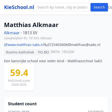
KieSchool.nl
Search
C
Matthias Alkmaar
Alkmaar
· 1813 XV
Spieghelplein 45, 1813XV, Alkmaar
www.matthias-saks.nl
0725403606
matthias@saks.nl
BRIN: 16EQ00
Rooms-Katholiek
PO-BO
Een kansrijke school voor ieder kind - Matthiasschool SaKS
59.4
KieSchool score
2024-2025
Student count
SCHOOL YEAR
STUDENTS