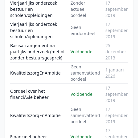
Vierjaarlijks onderzoek
Zonder
17
bestuur en
actueel
september
scholen/opleidingen
oordeel
2019
Vierjaarlijks onderzoek
17
Geen
bestuur en
september
eindoordeel
scholen/opleidingen
2019
Basisarrangement na
25
jaarlijks onderzoek (met of
Voldoende
december
zonder bestuursgesprek)
2013
Geen
1 januari
KwaliteitszorgEnAmbitie
samenvattend
2026
oordeel
17
Oordeel over het
Voldoende
september
financiÃ«le beheer
2019
Geen
17
KwaliteitszorgEnAmbitie
samenvattend
september
oordeel
2019
17
Financieel beheer
Voldoende
september