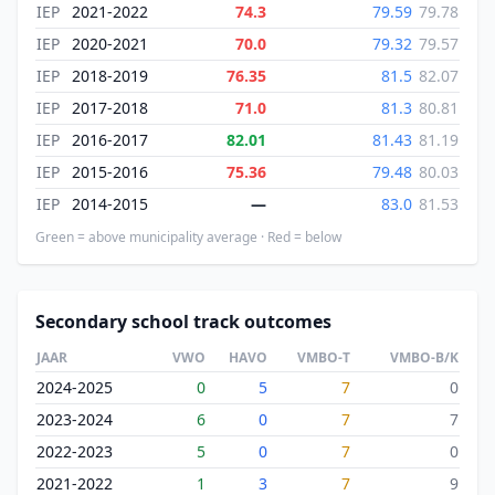
IEP
2021-2022
74.3
79.59
79.78
IEP
2020-2021
70.0
79.32
79.57
IEP
2018-2019
76.35
81.5
82.07
IEP
2017-2018
71.0
81.3
80.81
IEP
2016-2017
82.01
81.43
81.19
IEP
2015-2016
75.36
79.48
80.03
IEP
2014-2015
—
83.0
81.53
Green = above municipality average · Red = below
Secondary school track outcomes
JAAR
VWO
HAVO
VMBO-T
VMBO-B/K
2024-2025
0
5
7
0
2023-2024
6
0
7
7
2022-2023
5
0
7
0
2021-2022
1
3
7
9