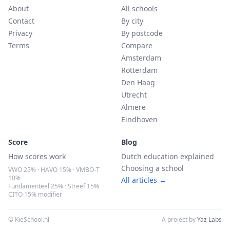
About
All schools
Contact
By city
Privacy
By postcode
Terms
Compare
Amsterdam
Rotterdam
Den Haag
Utrecht
Almere
Eindhoven
Score
Blog
How scores work
Dutch education explained
Choosing a school
VWO 25% · HAVO 15% · VMBO-T
10%
All articles →
Fundamenteel 25% · Streef 15%
CITO 15% modifier
© KieSchool.nl
A project by
Yaz Labs