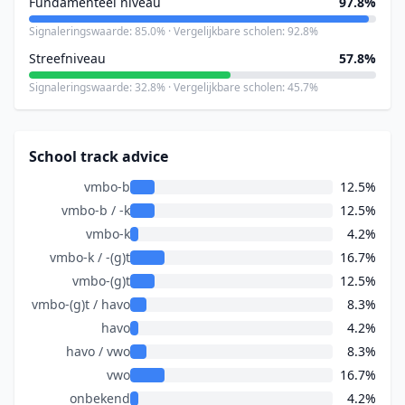
Fundamenteel niveau
97.8%
Signaleringswaarde: 85.0% · Vergelijkbare scholen: 92.8%
Streefniveau
57.8%
Signaleringswaarde: 32.8% · Vergelijkbare scholen: 45.7%
School track advice
vmbo-b
12.5%
vmbo-b / -k
12.5%
vmbo-k
4.2%
vmbo-k / -(g)t
16.7%
vmbo-(g)t
12.5%
vmbo-(g)t / havo
8.3%
havo
4.2%
havo / vwo
8.3%
vwo
16.7%
onbekend
4.2%