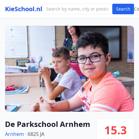
KieSchool.nl
Search
C
Photo from school website
De Parkschool Arnhem
15.3
Arnhem
· 6825 JA