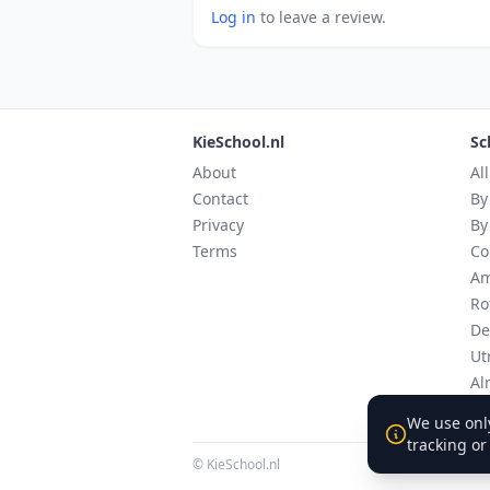
Log in
to leave a review.
KieSchool.nl
Sc
About
Al
Contact
By
Privacy
By
Terms
Co
Am
Ro
De
Ut
Al
Ei
We use only
tracking or
© KieSchool.nl