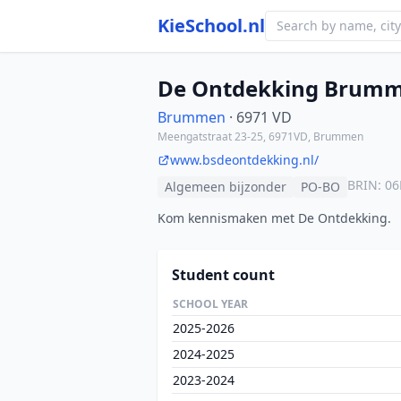
KieSchool.nl
De Ontdekking Brum
Brummen
· 6971 VD
Meengatstraat 23-25, 6971VD, Brummen
www.bsdeontdekking.nl/
BRIN: 06
Algemeen bijzonder
PO-BO
Kom kennismaken met De Ontdekking.
Student count
SCHOOL YEAR
2025-2026
2024-2025
2023-2024