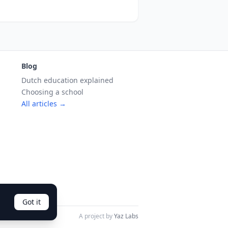
Blog
Dutch education explained
Choosing a school
All articles →
Got it
A project by
Yaz Labs