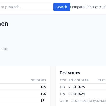
Search
Compare
Cities
Postcod
men
PP00
Test scores
STUDENTS
TEST
SCHOOL YEAR
TEST
189
LIB
2024-2025
190
LIB
2023-2024
181
Green = above municipality averag