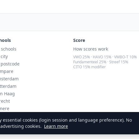
hools
Score
l schools
How scores work
 city
VWO 25% · HAVO 15% · VMBO-T 10%
Fundamenteel 25% · Streef 15%
 postcode
CITO 15% modifier
mpare
sterdam
tterdam
n Haag
recht
mere
ndhoven
 essential cookies (login session and language preference). No
 advertising cookies.
Learn more