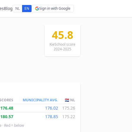
es
Blog
NL
EN
Sign in with Google
45.8
KieSchool score
2024-2025
 SCORES
MUNICIPALITY AVG.
🇳🇱 NL
176.48
176.02
175.26
180.57
178.85
175.22
e · Red = below