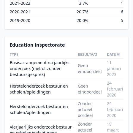
2021-2022
3.7%
1
2020-2021
20.7%
6
2019-2020
20.0%
5
Education inspectorate
TYPE
RESULTAAT
DATUM
Basisarrangement na jaarlijks
11
Geen
onderzoek (met of zonder
januari
eindoordeel
bestuursgesprek)
2023
24
Herstelonderzoek bestuur en
Geen
februari
scholen/opleidingen
eindoordeel
2020
Zonder
24
Herstelonderzoek bestuur en
actueel
februari
scholen/opleidingen
oordeel
2020
Zonder
19
Vierjaarlijks onderzoek bestuur
actueel
maart
en scholen/opleidingen