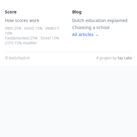
Score
Blog
How scores work
Dutch education explained
Choosing a school
VWO 25% · HAVO 15% · VMBO-T
10%
All articles →
Fundamenteel 25% · Streef 15%
CITO 15% modifier
© KieSchool.nl
A project by
Yaz Labs