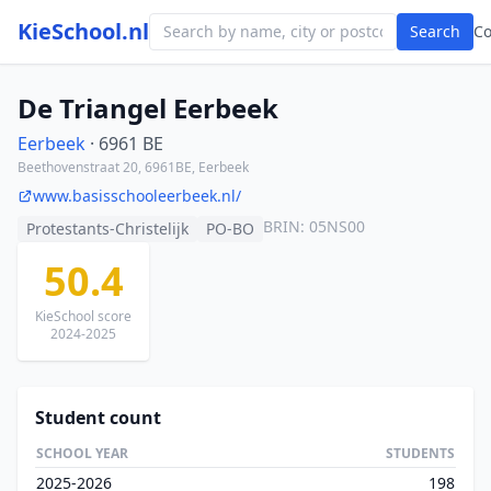
KieSchool.nl
Search
C
De Triangel Eerbeek
Eerbeek
· 6961 BE
Beethovenstraat 20, 6961BE, Eerbeek
www.basisschooleerbeek.nl/
BRIN: 05NS00
Protestants-Christelijk
PO-BO
50.4
KieSchool score
2024-2025
Student count
SCHOOL YEAR
STUDENTS
2025-2026
198