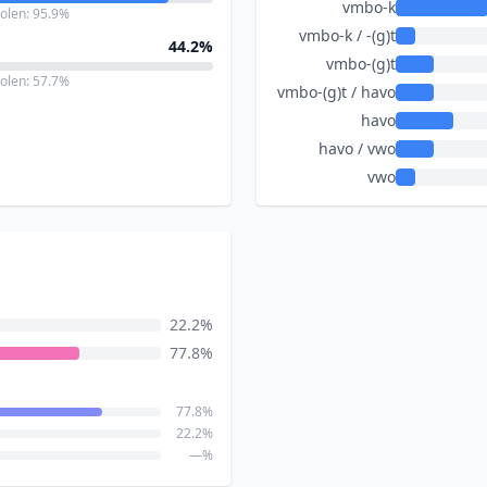
vmbo-k
holen: 95.9%
vmbo-k / -(g)t
44.2%
vmbo-(g)t
holen: 57.7%
vmbo-(g)t / havo
havo
havo / vwo
vwo
22.2%
77.8%
77.8%
22.2%
—%