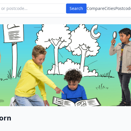
Search
Compare
Cities
Postcod
orn