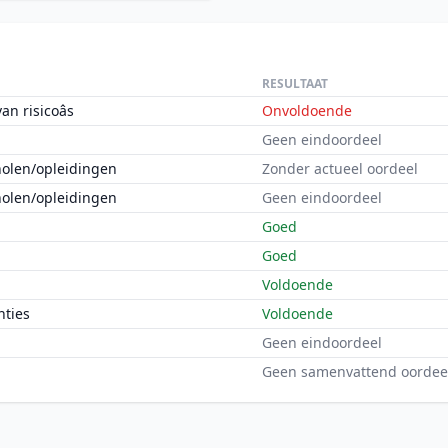
RESULTAAT
n risicoâs
Onvoldoende
Geen eindoordeel
holen/opleidingen
Zonder actueel oordeel
holen/opleidingen
Geen eindoordeel
Goed
Goed
Voldoende
nties
Voldoende
Geen eindoordeel
Geen samenvattend oordee