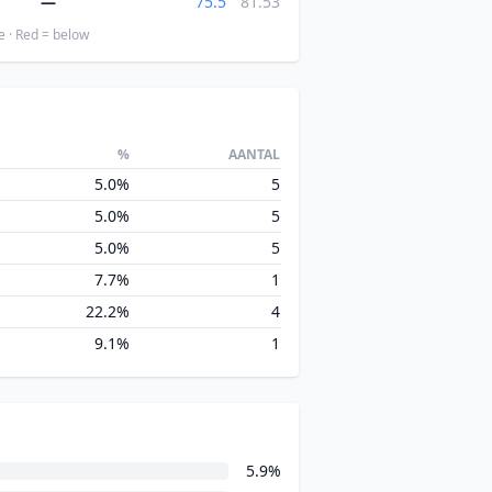
—
75.5
81.53
e · Red = below
%
AANTAL
5.0%
5
5.0%
5
5.0%
5
7.7%
1
22.2%
4
9.1%
1
5.9%