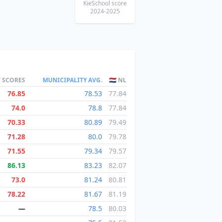
KieSchool score
2024-2025
T SCORES
MUNICIPALITY AVG.
🇳🇱 NL
76.85
78.53
77.84
74.0
78.8
77.84
70.33
80.89
79.49
71.28
80.0
79.78
71.55
79.34
79.57
86.13
83.23
82.07
73.0
81.24
80.81
78.22
81.67
81.19
—
78.5
80.03