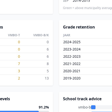
IEP
2014-2015
Green = above municipality averag
es
Grade retention
VMBO-T
VMBO-B/K
JAAR
0
0
2024-2025
0
6
2023-2024
0
6
2022-2023
7
8
2021-2022
3
5
2020-2021
2
13
2019-2020
evels
School track advice
91.2%
vmbo-b